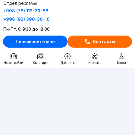
Отдел рекламы
+998 (78) 113-20-86
+998 (93) 390-30-10
Пн-Пт. С 9:30 до 18:00
Перезвоните мне
Контакты
RU
UZ
Контакты
Новостройки
Квартиры
Добавить
Ипотека
Карта
О проекте
Проект компании Webnow ©
Условия использования
Политика конфиденциальности
Публичная оферта
Учредитель:
"WEBNOW" MChJ