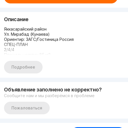
Описание
Яккасарайский район
Ул. Мирабад (Кунаева)
Ориентир: ЗАГС/Гостиница Россия
СПЕЦ-ПЛАН
2/4/4
Площадь: кирпич 85 м2
Высокие потолки 2.90
Состояние: с ремонтом
Подробнее
Мебелью и ТЕХНИКОЙ
Цена: 96.000 у.е
+998903506888
+998993550555
Объявление заполнено не корректно?
https://t.me/davron8888
Сообщите нам и мы разберёмся в проблеме
Пожаловаться