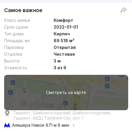
Самое важное
Класс жилья
Комфорт
Срок сдачи
2022-01-01
Тип дома
Кирпич
Площадь жк
89 518 м²
Парковка
Открытая
Отделка
Чистовая
Высота
3 м
Этажность
3 из 9
Смотреть на карте
Ташкент, Шайхонтохурский, Шайхонтохурский,
Ташкент, МДЦ Tashkent City, лот-1
Алишера Навои
671 м 8 мин