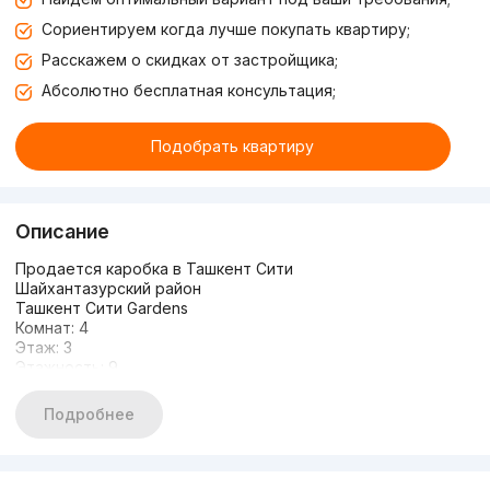
Сориентируем когда лучше покупать квартиру;
Расскажем о скидках от застройщика;
Абсолютно бесплатная консультация;
Подобрать квартиру
Описание
Продается каробка в Ташкент Сити
Шайхантазурский район
Ташкент Сити Gardens
Комнат: 4
Этаж: 3
Этажность: 9
Общая площадь: 125 м2
Состояние: каробка
Подробнее
Цена: 390 000 у.е старт.
+998903506888
+998993550555
https://t.me/davron8888