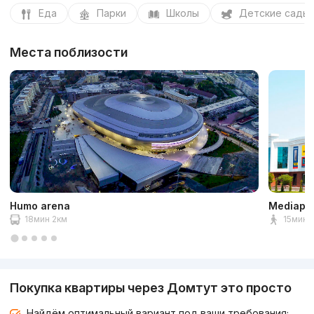
Еда
Парки
Школы
Детские сады
Места поблизости
Humo arena
Mediapa
18мин 2км
15мин 1
Покупка квартиры через Домтут это просто
Найдём оптимальный вариант под ваши требования;