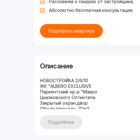
Расскажем о скидках от застройщика;
Абсолютно бесплатная консультация;
Подобрать квартиру
Описание
НОВОСТРОЙКА 2/6/10
ЖК "ALBERO EXCLUSIVE
Паркентский ор-р "Макро
Циалковского Олтинтепа
Закрытый охран.двор
Общая площадь: 70м2
Состояние: Евро ремонт
Мебелью и ТЕХНИКОЙ
Подробнее
ЦЕНА: 87.000 без торга
+998903506888
+998993550555