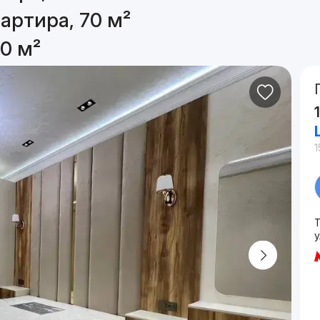
артира, 70 м²
0 м²
1
у