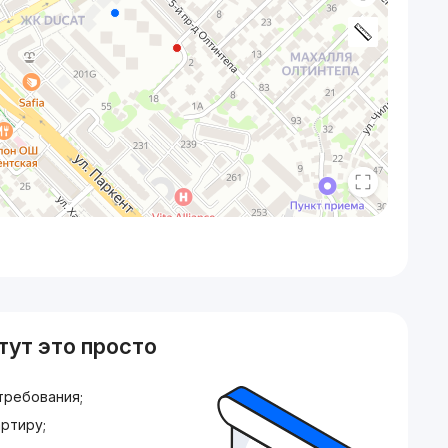
тут это просто
требования;
ртиру;