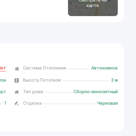
карте
Нет
Система Отопления
Автономное
лок
Высота Потолков
3 м
орт
Тип дома
Сборно-монолитный
1
Отделка
Черновая