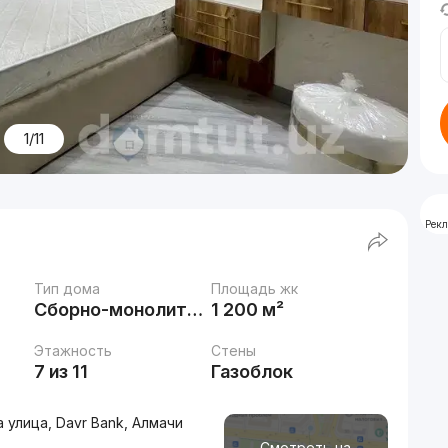
1/11
Рек
Тип дома
Площадь жк
Сборно-монолитный
1 200 м²
Этажность
Стены
7 из 11
Газоблок
 улица, Davr Bank, Алмачи
Смотреть на