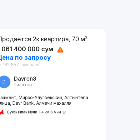
Продается 2к квартира, 70 м²
1 061 400 000
сум
Цена по запросу
5 162 857
сум
за м²
Davron3
D
Риэлтор
Ташкент, Мирзо-Улугбекский, Алтынтепа
лица, Davr Bank, Алмачи махалля
Буюк Ипак Йули
1.4 км 6 мин