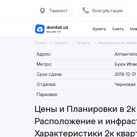
Ташкент
Консультация
Купить
Снять
Нов
Domtut
Ташкент
Продать
Недвижимость, Кварт
Адрес:
Алтынтепа
Метро:
Буюк Ипак
Срок сдачи:
2019-12-31
Отделка:
Черновая
Парковка:
Цены и Планировки в 2к 
Расположение и инфраст
Характеристики 2к кварт