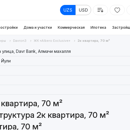
UZS
USD
остройки
Дома и участки
Коммерческая
Ипотека
Застройщ
иры
Davron3
ЖК «Albero Exclusive»
2к квартира, 70 м²
 улица, Davr Bank, Алмачи махалля
 Йули
квартира, 70 м²
руктура 2к квартира, 70 м²
ира, 70 м²