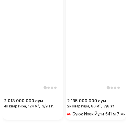
2 013 000 000
сум
2 135 000 000
сум
4к квартира, 124 м²,
3/9 эт.
2к квартира, 86 м²,
7/8 эт.
Буюк Ипак Йули
541 м 7 ми