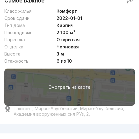
Самое важное
Класс жилья
Комфорт
Срок сдачи
2022-01-01
Тип дома
Кирпич
Площадь жк
2 100 м²
Парковка
Открытая
Отделка
Черновая
Высота
3 м
Этажность
6 из 10
Смотреть на карте
Ташкент, Мирзо-Улугбекский, Мирзо-Улугбекский,
Академия вооруженных сил РУз, 2,
Реклама