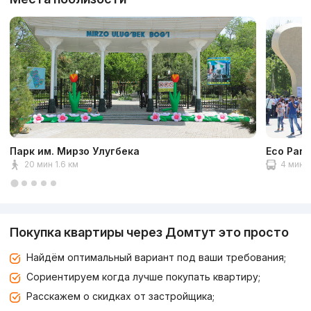
Парк им. Мирзо Улугбека
Eco Park
20 мин 1.6 км
4 мин 2
Покупка квартиры через Домтут это просто
Найдём оптимальный вариант под ваши требования;
Сориентируем когда лучше покупать квартиру;
Расскажем о скидках от застройщика;