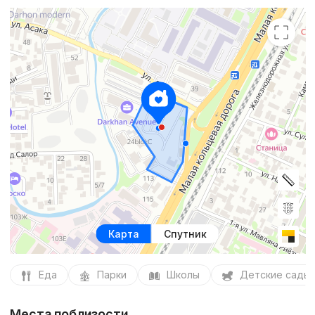
Карта
Спутник
Еда
Парки
Школы
Детские сады
Места поблизости