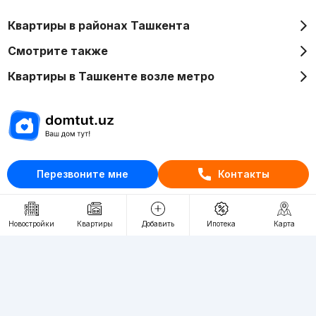
Квартиры в районах Ташкента
Смотрите также
Квартиры в Ташкенте возле метро
Отдел рекламы
Перезвоните мне
Контакты
+998 (78) 113-20-86
+998 (93) 390-30-10
Пн-Пт. С 9:30 до 18:00
Новостройки
Квартиры
Добавить
Ипотека
Карта
RU
UZ
Контакты