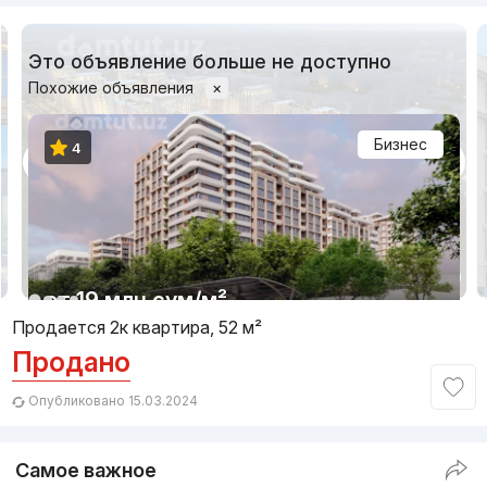
Это объявление больше не доступно
Похожие объявления
×
Бизнес
4
1/11
от
19 млн
сум
/м²
Продается 2к квартира, 52 м²
Продано
Сдан 2025
,
Greenpark
ЖК «Bobur Residence»
Опубликовано 15.03.2024
+998 (55) 550...
Самое важное