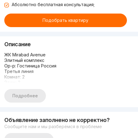
Абсолютно бесплатная консультация;
Подобрать квартиру
Описание
ЖК Mirabad Avenue
Элитный комплекс
Ор-р: Гостиница Россия
Третья линия
Комнат: 2
Этаж: 2
Этажность: 10
Площадь: 52м2
Подробнее
Состояние: Коробка
Цена: 130.000у.е
ID: 52923680
Объявление заполнено не корректно?
Сообщите нам и мы разберёмся в проблеме