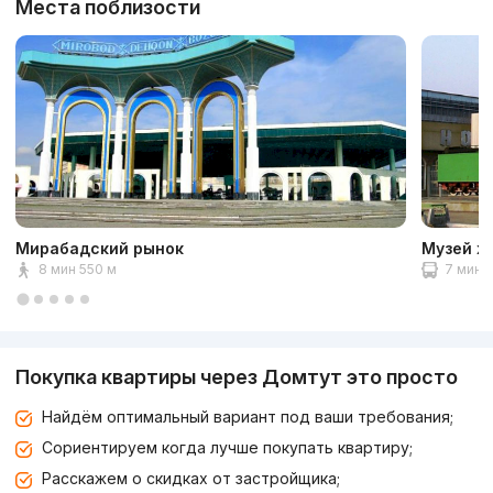
Места поблизости
Мирабадский рынок
Музей ж
8 мин 550 м
7 мин 2
Покупка квартиры через Домтут это просто
Найдём оптимальный вариант под ваши требования;
Сориентируем когда лучше покупать квартиру;
Расскажем о скидках от застройщика;