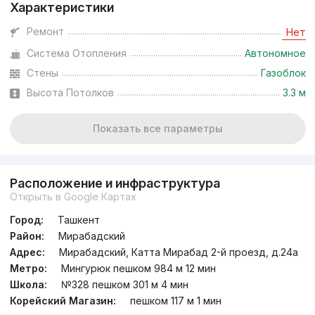
Характеристики
от
23.2 млн
сум
/м²
Ремонт
Нет
Система Отопления
Автономное
Сдан 2025
,
Mavera Town
ЖК «Mavera Town»
Стены
Газоблок
Высота Потолков
3.3 м
+998 (95) 321...
Показать все параметры
Расположение и инфраструктура
Открыть в Google Картах
Город:
Ташкент
Район:
Мирабадский
Адрес:
Мирабадский, Катта Мирабад 2-й проезд, д.24a
Метро:
Мингурюк пешком 984 м 12 мин
Школа:
№328 пешком 301 м 4 мин
Корейский Магазин:
пешком 117 м 1 мин