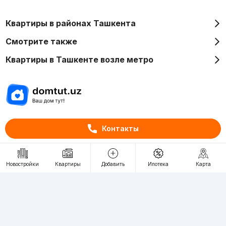
Квартиры в районах Ташкента
Смотрите также
Квартиры в Ташкенте возле метро
Отдел рекламы
Контакты
+998 (78) 113-20-86
+998 (93) 390-30-10
Пн-Пт. С 9:30 до 18:00
Новостройки
Квартиры
Добавить
Ипотека
Карта
RU
UZ
Контакты