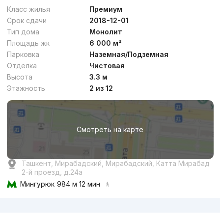
Комфорт
Класс жилья
Премиум
Срок сдачи
2018-12-01
Тип дома
Монолит
Площадь жк
6 000 м²
Парковка
Наземная/Подземная
Отделка
Чистовая
Договорная
Высота
3.3 м
Этажность
2 из 12
Сдача 1кв 2027
,
Eco House
ЖК «Glinka Premium»
Смотреть на карте
+998 (98) 812...
Премиум
Ташкент, Мирабадский, Мирабадский, Катта Мирабад
2-й проезд, д.24a
Мингурюк
984 м 12 мин
Реклама