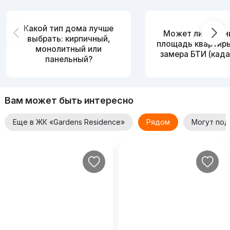
Какой тип дома лучше
Может ли измен
выбрать: кирпичный,
площадь квартир
монолитный или
замера БТИ (када
панельный?
Вам может быть интересно
Еще в ЖК «Gardens Residence»
Рядом
Могут под