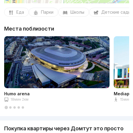
Еда
Парки
Школы
Детские сады
Места поблизости
Humo arena
Mediapa
18мин 2км
15мин 1
Покупка квартиры через Домтут это просто