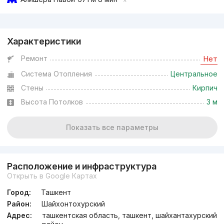
Реклама
Характеристики
от
17.9 млн
сум
/м²
Ремонт
Нет
Система Отопления
Центральное
Сдан
,
Rieltor15
2к квартира, 58 м²
Стены
Кирпич
Высота Потолков
3 м
+998 (78) 113...
Показать все параметры
Расположение и инфраструктура
Открыть в Google Картах
Город:
Ташкент
Район:
Шайхонтохурский
Адрес:
ташкентская область, ташкент, шайхантахурский