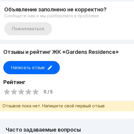
Наше местоположение
Объявление заполнено не корректно?
« ЦУМ-Книжный мир»
Сообщите нам и мы разберёмся в проблеме
Имеется огромная база для подбора квартир по вашему
вкусу!
Пожаловаться
Отзывы и рейтинг ЖК «Gardens Residence»
Написать отзыв
Рейтинг
0 / 5
Отзывов пока нет. Напишите свой первый отзыв
Часто задаваемые вопросы