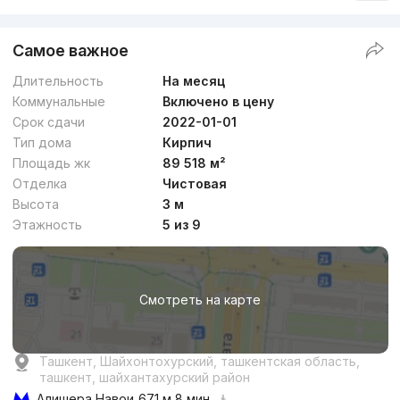
+998 (55) 500...
Самое важное
Длительность
На месяц
Коммунальные
Включено в цену
Срок сдачи
2022-01-01
Тип дома
Кирпич
Площадь жк
89 518 м²
Отделка
Чистовая
от
17.3 млн
сум
/м²
Высота
3 м
Этажность
5 из 9
Сдан
,
Dilnoza
2к квартира, 60 м²
Смотреть на карте
+998 (95) 811...
Ташкент, Шайхонтохурский, ташкентская область,
ташкент, шайхантахурский район
Алишера Навои
671 м 8 мин