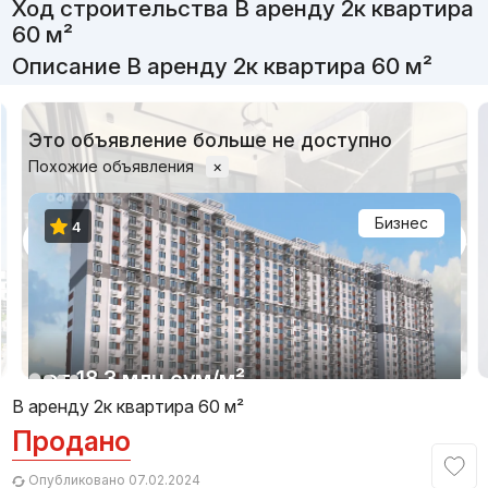
Ход строительства В аренду 2к квартира
60 м²
Описание В аренду 2к квартира 60 м²
Это объявление больше не доступно
Похожие объявления
×
Бизнес
4
1/17
от
18.3 млн
сум
/м²
В аренду 2к квартира 60 м²
Продано
Сдан 2023
,
Uzbegim Development
ЖК «Chaqar»
Опубликовано 07.02.2024