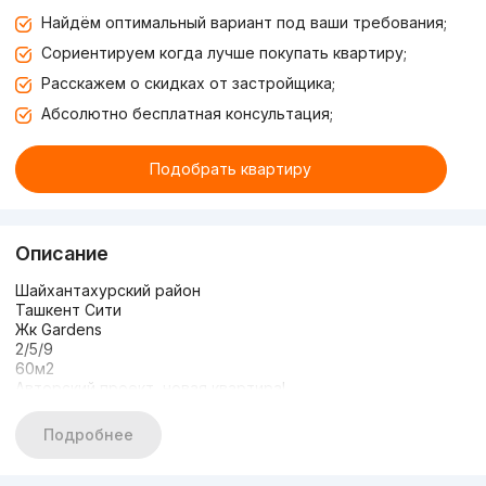
Найдём оптимальный вариант под ваши требования;
Сориентируем когда лучше покупать квартиру;
Расскажем о скидках от застройщика;
Абсолютно бесплатная консультация;
Подобрать квартиру
Описание
Шайхантахурский район
Ташкент Сити
Жк Gardens
2/5/9
60м2
Авторский проект, новая квартира!
Все условия имеются чтобы заехать и жить
Развитая инфраструктура, все пошаговой доступности!
Подробнее
Все остальные подробности можете узнать по телефону!
Крупное Агентство по Недвижимости
« I Home Group »