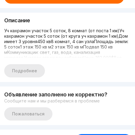
Описание
Уч кахрамон участок 5 соток, 8 комнат (от поста 1 км)Уч
кахрамон участок 5 соток (от круга уч кахрамон 1 км)Дом
имеет 3 уровня450 кв8 комнат, 4 сан узлаПлощадь земли:
5 соток1 этаж 150 кв м2 этаж 150 кв мПодвал 150 кв
мКоммуникации: свет, газ, вода, канализация
имеются.Участок огражден заборомЦена: 162.000$Все
подробности по телефону:+998998454515+998935020909
Подробнее
Объявление заполнено не корректно?
Сообщите нам и мы разберёмся в проблеме
Пожаловаться