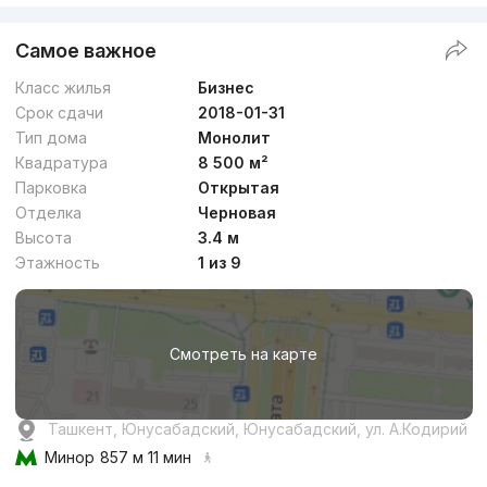
Самое важное
Класс жилья
Бизнес
Срок сдачи
2018-01-31
Тип дома
Монолит
Квадратура
8 500 м²
Парковка
Открытая
Отделка
Черновая
Высота
3.4 м
Этажность
1 из 9
Смотреть на карте
Ташкент, Юнусабадский, Юнусабадский, ул. А.Кодирий
Минор
857 м 11 мин