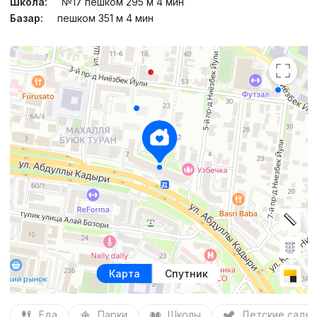
Школа:
№17 пешком 295 м 4 мин
Базар:
пешком 351 м 4 мин
Карта
Спутник
Еда
Парки
Школы
Детские сады