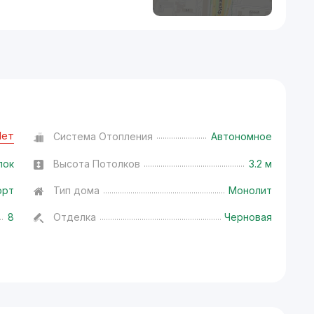
Нет
Система Отопления
Автономное
лок
Высота Потолков
3.2 м
орт
Тип дома
Монолит
8
Отделка
Черновая