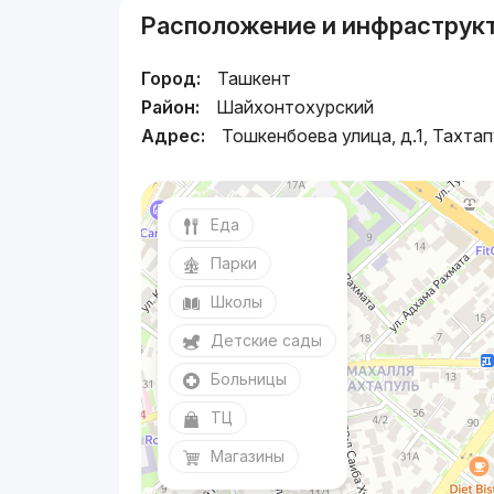
Расположение и инфраструк
Город:
Ташкент
Район:
Шайхонтохурский
Адрес:
Тошкенбоева улица, д.1, Тахтап
Еда
Парки
Школы
Детские сады
Больницы
ТЦ
Магазины