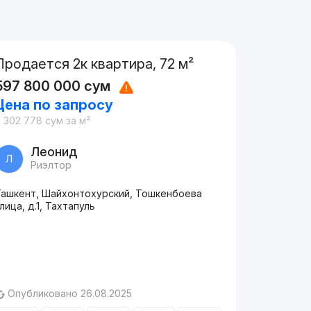
Продается 2к квартира, 72 м²
597 800 000
сум
Цена по запросу
 302 778
сум
за м²
Леонид
Л
Риэлтор
Ташкент, Шайхонтохурский, Тошкенбоева
лица, д.1, Тахтапуль
Опубликовано 26.08.2025