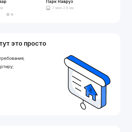
зар
Парк Навруз
Зоопар
 м
7 мин 2.6 км
12 ми
тут это просто
требования;
ртиру;