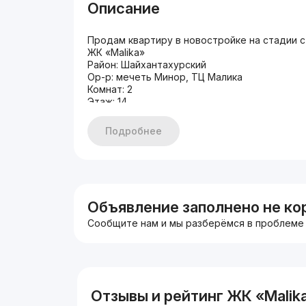
Описание
Продам квартиру в новостройке на стадии 
ЖК «Malika»
Район: Шайхантахурский
Ор-р: мечеть Минор, ТЦ Малика
Комнат: 2
Этаж: 14
Этажность: 16
Площадь: 72.5 м2
Подробнее
Состояние: на стадии строительства
*5блок
*прекрасный вид на телебашню, реку Анхор 
*лоджия
*на стадии строительства
Цена: 49 000$
Объявление заполнено не ко
Сообщите нам и мы разберёмся в проблеме
Отзывы и рейтинг ЖК «Malik