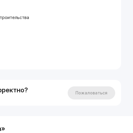
строительства
и Японский сад
рректно?
Пожаловаться
a»