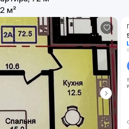
2 м²
8
у