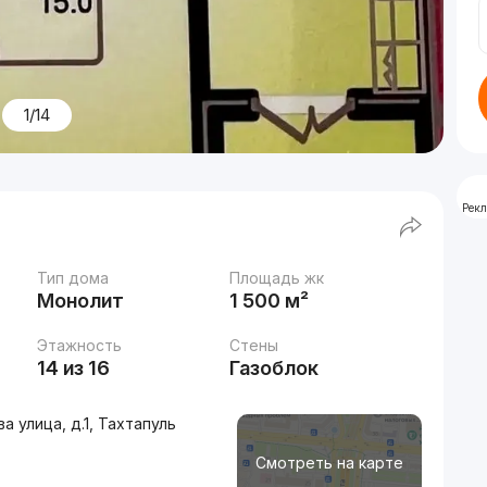
1/14
Рек
Тип дома
Площадь жк
Монолит
1 500 м²
Этажность
Стены
14 из 16
Газоблок
 улица, д.1, Тахтапуль
Смотреть на карте