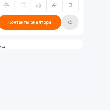
Контакты риелтора
лама