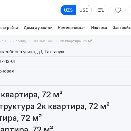
UZS
USD
остройки
Дома и участки
Коммерческая
Ипотека
Застройщ
иры
Леонид
ЖК «Malika»
2к квартира, 72 м²
шкенбоева улица, д.1, Тахтапуль
27-12-01
рновая
квартира, 72 м²
руктура 2к квартира, 72 м²
ира, 72 м²
артира, 72 м²