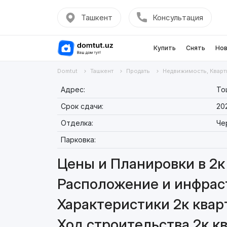
Ташкент
Консультация
Купить
Снять
Нов
Domtut
Ташкент
Продать
Недвижимость, Кварт
Адрес:
То
Срок сдачи:
20
Отделка:
Че
Парковка:
Цены и Планировки в 2к 
Расположение и инфраст
Характеристики 2к кварт
Ход строительства 2к кв