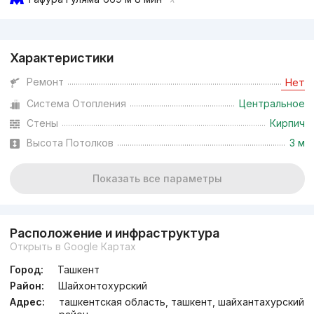
Реклама
Характеристики
от
16.4 млн
сум
/м²
Ремонт
Нет
Система Отопления
Центральное
Сдан 2023
,
Dilmurod
3к квартира, 69 м²
Стены
Кирпич
Высота Потолков
3 м
+998 (77) 366...
Показать все параметры
Расположение и инфраструктура
Открыть в Google Картах
Город:
Ташкент
Район:
Шайхонтохурский
Адрес:
ташкентская область, ташкент, шайхантахурский