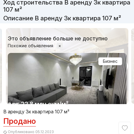
Ход строительства В аренду 3к квартира
107 м²
Описание В аренду 3к квартира 107 м²
Это объявление больше не доступно
Похожие объявления
×
Бизнес
1/15
от
22.8 млн
сум
/м²
В аренду 3к квартира 107 м²
Продано
Сдан 2023
,
Muzafar
3к квартира, 75 м²
Опубликовано 05.12.2023