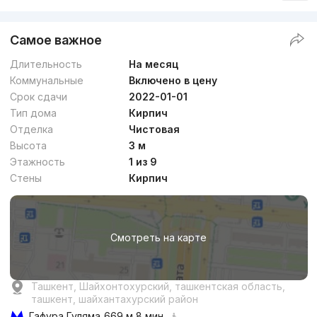
+998 (99) 879...
Самое важное
Бизнес
Длительность
На месяц
Коммунальные
Включено в цену
Срок сдачи
2022-01-01
Тип дома
Кирпич
Отделка
Чистовая
Высота
3 м
от
23.9 млн
сум
/м²
Этажность
1 из 9
Стены
Кирпич
Сдан 2023
,
Realtor
3к квартира, 75 м²
Смотреть на карте
+998 (99) 060...
Бизнес
Ташкент, Шайхонтохурский, ташкентская область,
ташкент, шайхантахурский район
Гафура Гуляма
669 м 8 мин