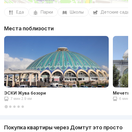
Еда
Парки
Школы
Детские сады
Места поблизости
ЭСКИ Жува бозори
Мечеть 
7 мин 2.9 км
6 мин 2
Покупка квартиры через Домтут это просто