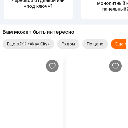
черновой отделкой или
монолитный 
«под ключ»?
панельный
Вам может быть интересно
Еще в ЖК «Akay City»
Рядом
По цене
Еще о