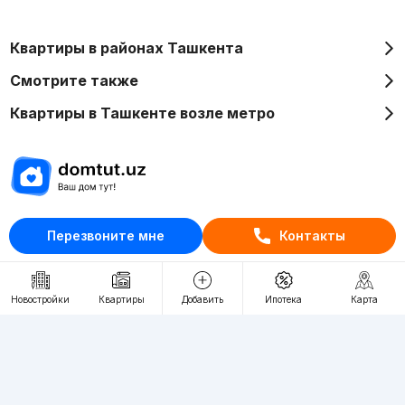
Квартиры в районах Ташкента
Смотрите также
Квартиры в Ташкенте возле метро
Отдел рекламы
Перезвоните мне
Контакты
+998 (78) 113-20-86
+998 (93) 390-30-10
Пн-Пт. С 9:30 до 18:00
Новостройки
Квартиры
Добавить
Ипотека
Карта
RU
UZ
Контакты