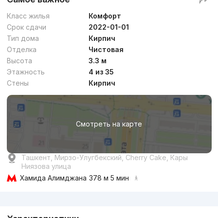
Класс жилья
Комфорт
Срок сдачи
2022-01-01
Тип дома
Кирпич
Отделка
Чистовая
Высота
3.3 м
Этажность
4 из 35
Стены
Кирпич
Смотреть на карте
Ташкент, Мирзо-Улугбекский, Cherry Cake, Кары
Ниязова улица
Хамида Алимджана
378 м 5 мин
Реклама