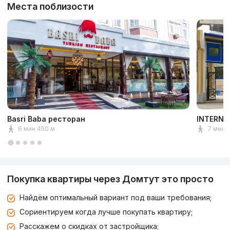
Места поблизости
Basri Baba ресторан
INTERNA
6 мин 450 м
7 мин 
Покупка квартиры через Домтут это просто
Найдём оптимальный вариант под ваши требования;
Сориентируем когда лучше покупать квартиру;
Расскажем о скидках от застройщика;