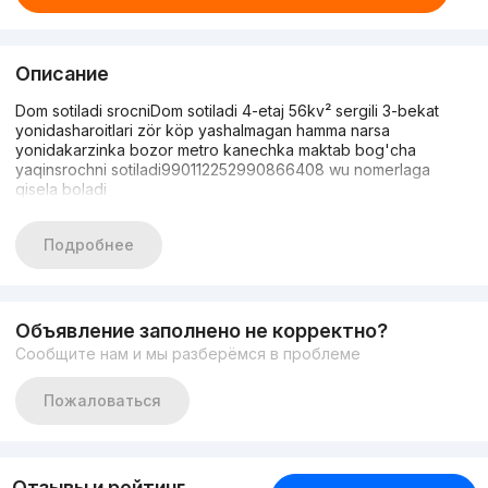
Описание
Dom sotiladi srocniDom sotiladi 4-etaj 56kv² sergili 3-bekat
yonidasharoitlari zör köp yashalmagan hamma narsa
yonidakarzinka bozor metro kanechka maktab bog'cha
yaqinsrochni sotiladi990112252990866408 wu nomerlaga
qisela boladi
Подробнее
Объявление заполнено не корректно?
Сообщите нам и мы разберёмся в проблеме
Пожаловаться
Отзывы и рейтинг