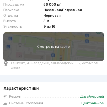
Площадь жк
56 000 м²
Парковка
Наземная/Подземная
Отделка
Черновая
от
28.1 млн
сум
/м²
Высота
3 м
Этажность
9 из 16
Сдача 4кв 2026
,
NAU company
ЖК «Venera Residence»
Смотреть на карте
+998 (99) 121...
Премиум
5
Ташкент, Яшнабадский, Яшнабадский, 08, Истикбол
улица
Реклама
Характеристики
от
30.5 млн
сум
/м²
Ремонт
Дизайнерский
Система Отопления
Центральное