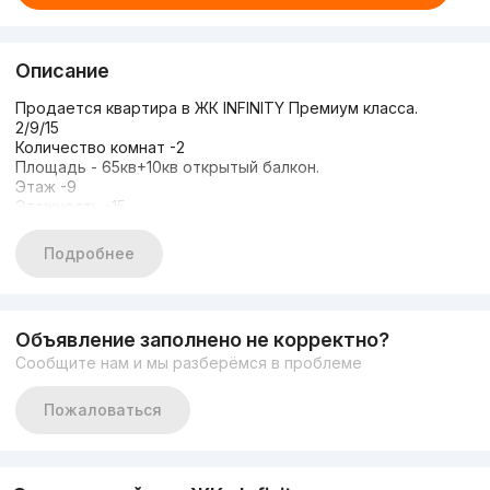
Описание
Продается квартира в ЖК INFINITY Премиум класса.
2/9/15
Количество комнат -2
Площадь - 65кв+10кв открытый балкон.
Этаж -9
Этажность -15
Новый дизайнерский ремонт, мебель, техник Bosch
Использовались только качественные материалы.
Подробнее
Цена:210.000 y.e
Объявление заполнено не корректно?
Сообщите нам и мы разберёмся в проблеме
Пожаловаться