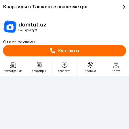
Квартиры в Ташкенте возле метро
Отдел рекламы
+998 (78) 113-20-86
Контакты
+998 (93) 390-30-10
Пн-Пт. С 9:30 до 18:00
Новостройки
Квартиры
Добавить
Ипотека
Карта
RU
UZ
Контакты
О проекте
Проект компании Webnow ©
Условия использования