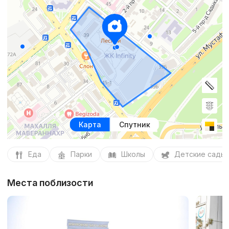
Карта
Спутник
Еда
Парки
Школы
Детские сады
Места поблизости