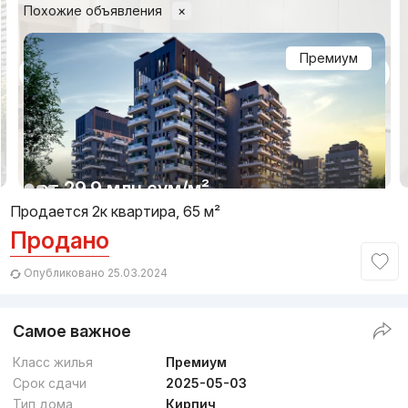
Похожие объявления
×
Премиум
1/13
от
29.9 млн
сум
/м²
Продается 2к квартира, 65 м²
Продано
Сдан 2023
,
NOVASTROY
ЖК «Parkwood»
Опубликовано 25.03.2024
+998 (93) 501...
Самое важное
Бизнес
Класс жилья
Премиум
Срок сдачи
2025-05-03
Тип дома
Кирпич