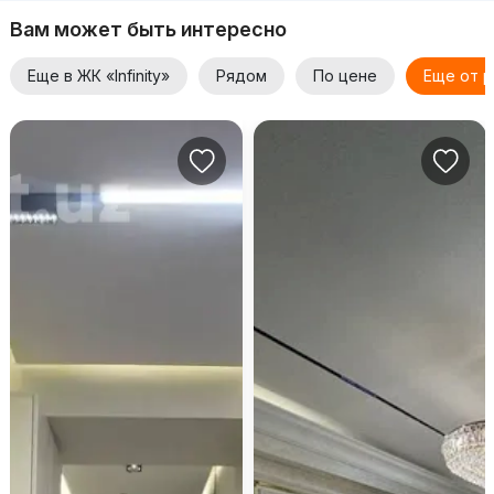
Вам может быть интересно
Еще в ЖК «Infinity»
Рядом
По цене
Еще от 