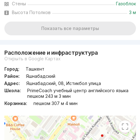
Сдан 2025
,
Well Home
Стены
Газоблок
ЖК «Sapphire Terrace»
Высота Потолков
3 м
+998 (95) 055...
Показать все параметры
Расположение и инфраструктура
Открыть в Google Картах
Город:
Ташкент
Район:
Яшнабадский
Адрес:
Яшнабадский, 08, Истикбол улица
Школа:
PrimeCoach учебный центр английского языка
пешком 243 м 3 мин
Корзинка:
пешком 307 м 4 мин