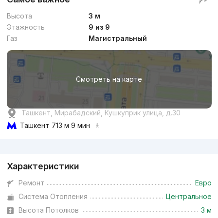
Высота
3 м
Этажность
9 из 9
Газ
Магистральный
Смотреть на карте
Ташкент, Мирабадский, Кушкуприк улица, д.30
Ташкент
713 м 9 мин
Реклама
Характеристики
Ремонт
Евро
Система Отопления
Центральное
Высота Потолков
3 м