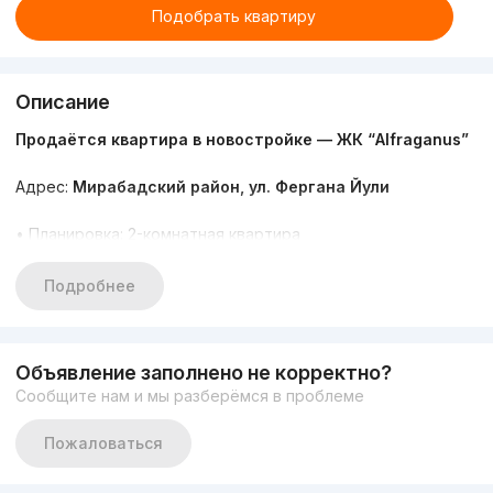
Подобрать квартиру
Описание
Продаётся квартира в новостройке — ЖК “Alfraganus”
Адрес:
Мирабадский район, ул. Фергана Йули
• Планировка: 2-комнатная квартира
• Этаж: 9 из 9
• Общая площадь: 52 кв.м
Подробнее
• Возможна покупка в ипотеку
Цена: 91 000 у.е.
Объявление заполнено не корректно?
Современная квартира в новом жилом комплексе с
Сообщите нам и мы разберёмся в проблеме
удобным расположением и продуманной планировкой.
Отличный вариант как для комфортного проживания,
Пожаловаться
так и для выгодных инвестиций!