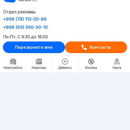
Отдел рекламы
+998 (78) 113-20-86
+998 (93) 390-30-10
Пн-Пт. С 9:30 до 18:00
Перезвоните мне
Контакты
RU
UZ
Контакты
Новостройки
Квартиры
Добавить
Ипотека
Карта
О проекте
Проект компании Webnow ©
Условия использования
Политика конфиденциальности
Публичная оферта