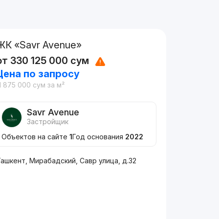
ЖК «Savr Avenue»
от
330 125 000
сум
Цена по запросу
1 875 000
сум
за м²
Savr Avenue
Застройщик
Объектов на сайте
1
Год основания
2022
ашкент, Мирабадский, Савр улица, д.32