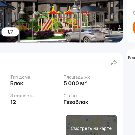
1/7
Рек
Тип дома
Площадь жк
Блок
5 000 м²
Этажность
Стены
12
Газоблок
2
Смотреть на карте