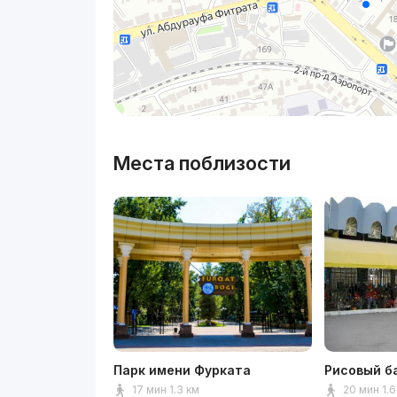
Места поблизости
Парк имени Фурката
Рисовый б
17 мин 1.3 км
20 мин 1.6