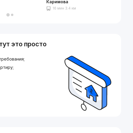
Каримова
16 мин 3.4 км
тут это просто
требования;
ртиру;