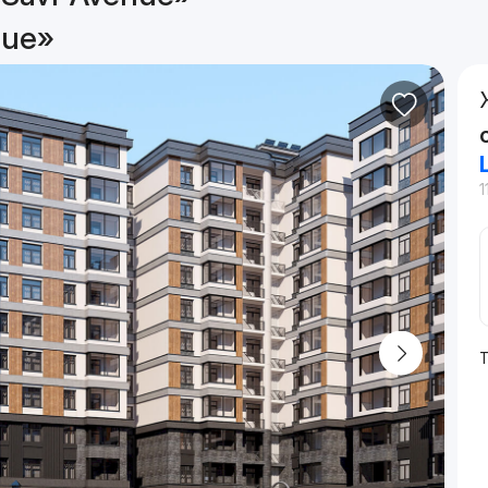
nue»
1
Т