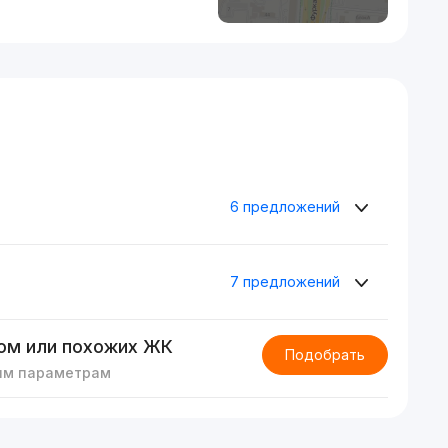
6 предложений
7 предложений
ом или похожих ЖК
Подобрать
им параметрам