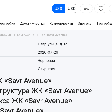
UZS
USD
остройки
Дома и участки
Коммерческая
Ипотека
Застройщ
стройки
Savr Avenue
ЖК «Savr Avenue»
Савр улица, д.32
2026-07-26
Черновая
Открытая
 «Savr Avenue»
труктура ЖК «Savr Avenue»
са ЖК «Savr Avenue»
Savr Avenue»