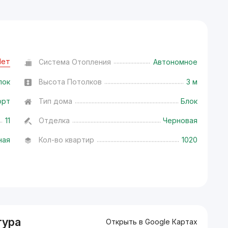
Нет
Система Отопления
Автономное
лок
Высота Потолков
3 м
орт
Тип дома
Блок
11
Отделка
Черновая
ная
Кол-во квартир
1020
тура
Открыть в Google Картах