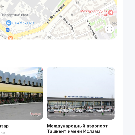
азар
Международный аэропорт
Мираб
Ташкент имени Ислама
 км
16 ми