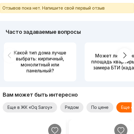
Отзывов пока нет. Напишите свой первый отзыв
Часто задаваемые вопросы
Какой тип дома лучше
Может ли измен
выбрать: кирпичный,
площадь квартир
монолитный или
замера БТИ (када
панельный?
Вам может быть интересно
Еще в ЖК «Oq Saroy»
Рядом
По цене
Еще о