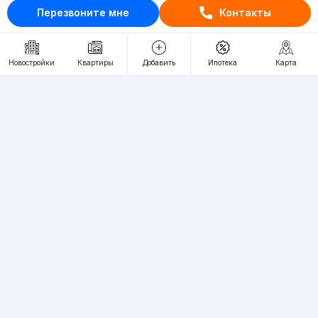
+998 (93) 390-30-10
Перезвоните мне
Контакты
Пн-Пт. С 9:30 до 18:00
Новостройки
Квартиры
Добавить
Ипотека
Карта
RU
UZ
Контакты
О проекте
Проект компании Webnow ©
Условия использования
Политика конфиденциальности
Публичная оферта
Учредитель:
"WEBNOW" MChJ
Адрес:
Toshkent shahri, A.Qahhor ko'chasi, 47-uy