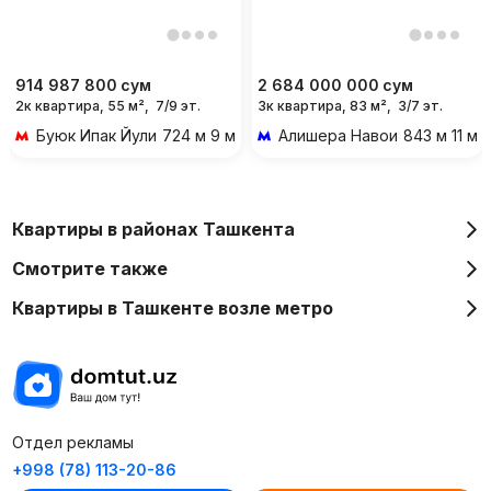
914 987 800
сум
2 684 000 000
сум
2к квартира, 55 м²,
7/9 эт.
3к квартира, 83 м²,
3/7 эт.
Буюк Ипак Йули
724 м 9 мин пешком
Алишера Навои
843 м 11 м
Квартиры в районах Ташкента
Смотрите также
Квартиры в Ташкенте возле метро
Отдел рекламы
+998 (78) 113-20-86