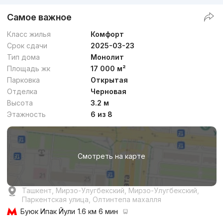
Самое важное
Класс жилья
Комфорт
Срок сдачи
2025-03-23
Тип дома
Монолит
Площадь жк
17 000 м²
Парковка
Открытая
Отделка
Черновая
Высота
3.2 м
Этажность
6 из 8
Смотреть на карте
Ташкент, Мирзо-Улугбекский, Мирзо-Улугбекский,
Паркентская улица, Олтинтепа махалля
Буюк Ипак Йули
1.6 км 6 мин