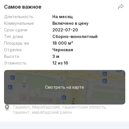
Самое важное
Премиум
Длительность
На месяц
Коммунальные
Включено в цену
Срок сдачи
2022-07-20
Тип дома
Сборно-монолитный
Площадь жк
18 000 м²
Отделка
Черновая
от
29.9 млн
сум
/м²
Высота
3 м
Этажность
12 из 16
Сдан 2023
,
NOVASTROY
ЖК «Parkwood»
Смотреть на карте
+998 (93) 501...
Бизнес
Ташкент, Мирабадский, ташкентская область,
ташкент, мирабадский район
Реклама