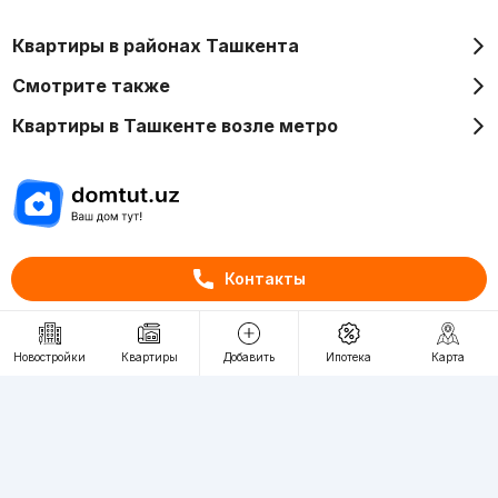
Квартиры в районах Ташкента
Смотрите также
Квартиры в Ташкенте возле метро
Отдел рекламы
Контакты
+998 (78) 113-20-86
+998 (93) 390-30-10
Пн-Пт. С 9:30 до 18:00
Новостройки
Квартиры
Добавить
Ипотека
Карта
RU
UZ
Контакты