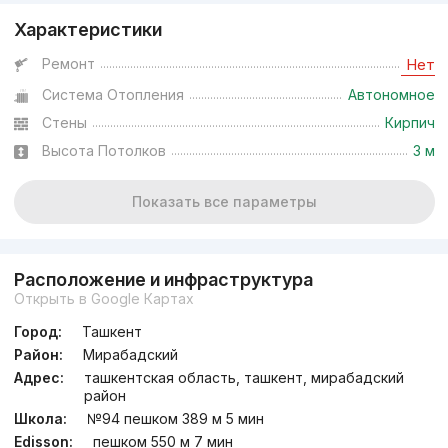
Характеристики
от
28.1 млн
сум
/м²
Ремонт
Нет
Система Отопления
Автономное
Сдача 4кв 2026
,
NAU company
Стены
Кирпич
ЖК «Venera Residence»
Высота Потолков
3 м
+998 (99) 121...
Показать все параметры
Расположение и инфраструктура
Открыть в Google Картах
Город:
Ташкент
Район:
Мирабадский
Адрес:
ташкентская область, ташкент, мирабадский
район
Школа:
№94 пешком 389 м 5 мин
Edisson:
пешком 550 м 7 мин