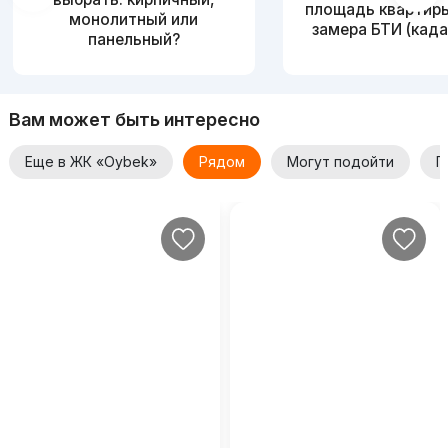
площадь квартир
монолитный или
замера БТИ (када
панельный?
Вам может быть интересно
Еще в ЖК «Oybek»
Рядом
Могут подойти
П