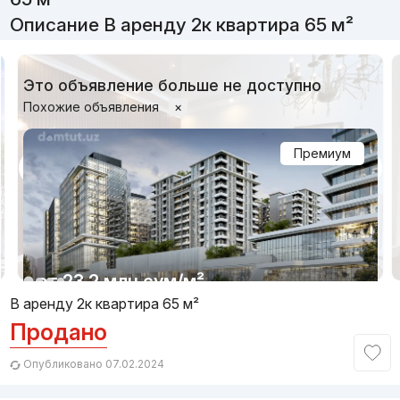
Описание В аренду 2к квартира 65 м²
Это объявление больше не доступно
Похожие объявления
×
Премиум
1/25
от
23.2 млн
сум
/м²
В аренду 2к квартира 65 м²
Продано
Сдан 2025
,
Mavera Town
ЖК «Mavera Town»
Опубликовано 07.02.2024
+998 (95) 321...