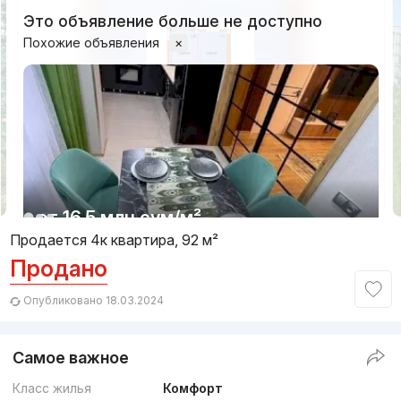
Это объявление больше не доступно
Похожие объявления
×
1/11
от
16.5 млн
сум
/м²
Продается 4к квартира, 92 м²
Продано
Сдан
,
Rieltor16
4к квартира, 70 м²
Опубликовано 18.03.2024
+998 (93) 570...
Самое важное
Класс жилья
Комфорт