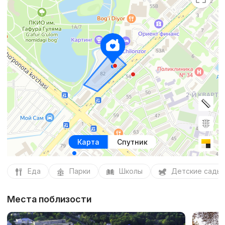
Карта
Спутник
Еда
Парки
Школы
Детские сады
Места поблизости