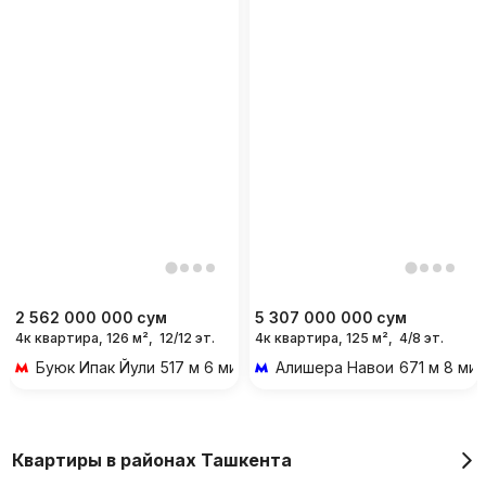
2 562 000 000
сум
5 307 000 000
сум
4к квартира, 126 м²,
12/12 эт.
4к квартира, 125 м²,
4/8 эт.
Буюк Ипак Йули
517 м 6 мин пешком
Алишера Навои
671 м 8 ми
Квартиры в районах Ташкента