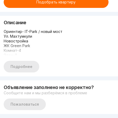
Подобрать квартиру
Описание
Ориентир- IT-Park / новый мост
Ул. Махтумкули
Новостройка
ЖК Green Park
Комнат-4
Этаж-8
Этажность-9
Площадь-92 кв.м
Подробнее
Состояние-черновая отделка
Кадастр есть
Цена-93 000 y.e
Объявление заполнено не корректно?
Сообщите нам и мы разберёмся в проблеме
Пожаловаться