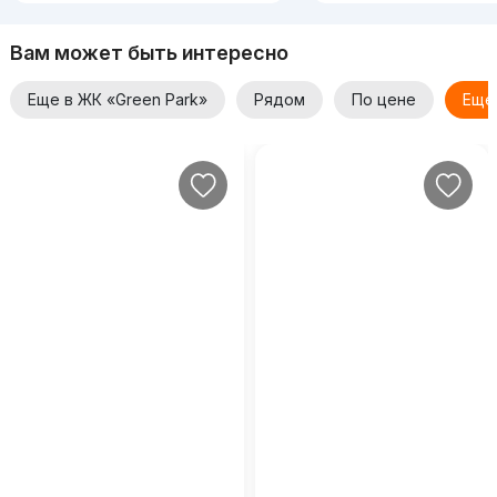
Вам может быть интересно
Еще в ЖК «Green Park»
Рядом
По цене
Еще