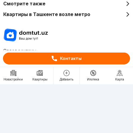
Смотрите также
Квартиры в Ташкенте возле метро
Отдел рекламы
+998 (78) 113-20-86
Контакты
+998 (93) 390-30-10
Пн-Пт. С 9:30 до 18:00
Новостройки
Квартиры
Добавить
Ипотека
Карта
RU
UZ
Контакты
О проекте
Проект компании Webnow ©