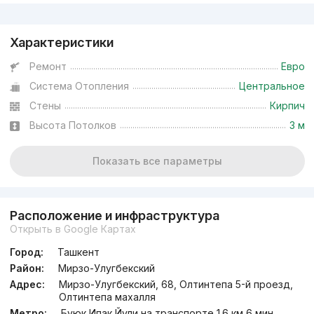
Реклама
Характеристики
Ремонт
Евро
Система Отопления
Центральное
Стены
Кирпич
Высота Потолков
3 м
Показать все параметры
Расположение и инфраструктура
Открыть в Google Картах
Город:
Ташкент
Район:
Мирзо-Улугбекский
Адрес:
Мирзо-Улугбекский, 68, Олтинтепа 5-й проезд,
Олтинтепа махалля
Метро:
Буюк Ипак Йули на транспорте 1.6 км 6 мин