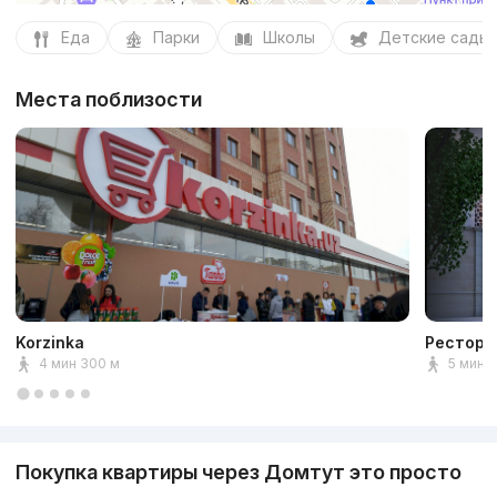
Еда
Парки
Школы
Детские сады
Места поблизости
Korzinka
Ресторан
4 мин 300 м
5 мин 
Покупка квартиры через Домтут это просто