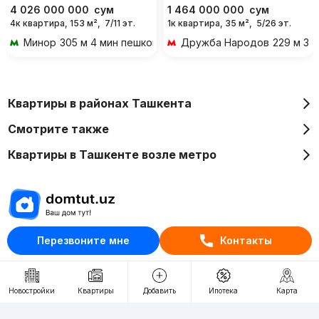
4 026 000 000
сум
1 464 000 000
сум
4к квартира, 153 м²,
7/11 эт.
1к квартира, 35 м²,
5/26 эт.
Минор
305 м 4 мин пешком
Дружба Народов
229 м 3 
Квартиры в районах Ташкента
Смотрите также
Квартиры в Ташкенте возле метро
Перезвоните мне
Контакты
Отдел рекламы
+998 (78) 113-20-86
+998 (93) 390-30-10
Новостройки
Квартиры
Добавить
Ипотека
Карта
Пн-Пт. С 9:30 до 18:00