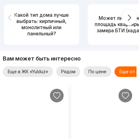
Какой тип дома лучше
Может ли измен
выбрать: кирпичный,
площадь квартир
монолитный или
замера БТИ (када
панельный?
Вам может быть интересно
Еще в ЖК «Yulduz»
Рядом
По цене
Еще от 