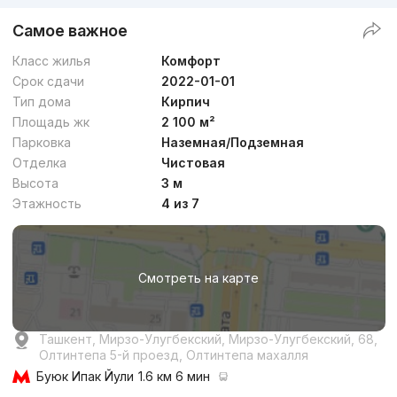
Самое важное
Класс жилья
Комфорт
Срок сдачи
2022-01-01
Тип дома
Кирпич
Площадь жк
2 100 м²
Парковка
Наземная/Подземная
Отделка
Чистовая
Высота
3 м
Этажность
4 из 7
Смотреть на карте
Ташкент, Мирзо-Улугбекский, Мирзо-Улугбекский, 68,
Олтинтепа 5-й проезд, Олтинтепа махалля
Буюк Ипак Йули
1.6 км 6 мин