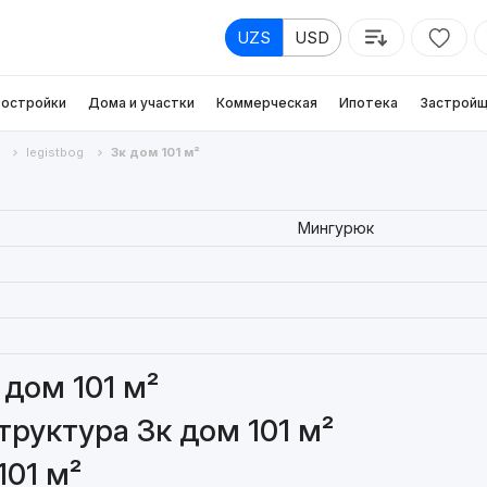
UZS
USD
остройки
Дома и участки
Коммерческая
Ипотека
Застройщ
Iegistbog
3к дом 101 м²
Мингурюк
дом 101 м²
руктура 3к дом 101 м²
101 м²