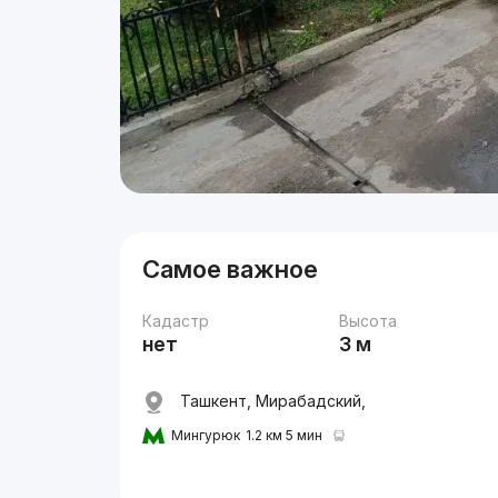
Самое важное
Кадастр
Высота
нет
3 м
Ташкент, Мирабадский,
Мингурюк
1.2 км 5 мин