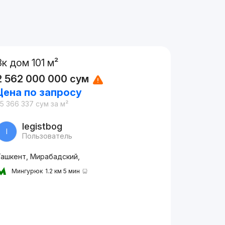
3к дом 101 м²
2 562 000 000
сум
Цена по запросу
5 366 337
сум
за м²
Iegistbog
I
Пользователь
Ташкент, Мирабадский,
Мингурюк
1.2 км 5 мин