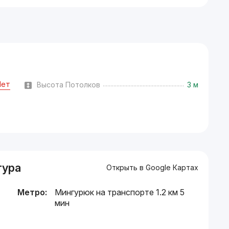
Нет
Высота Потолков
3 м
тура
Открыть в Google Картах
Метро:
Мингурюк на транспорте 1.2 км 5
мин