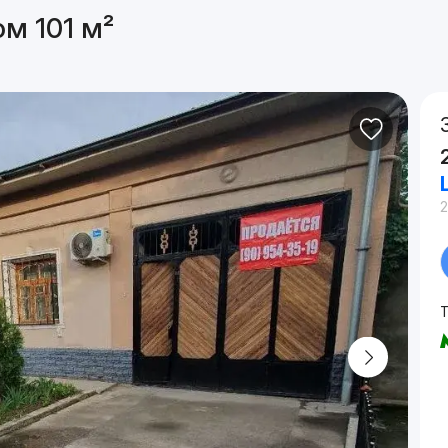
м 101 м²
2