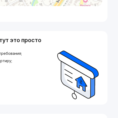
тут это просто
требования;
ртиру;