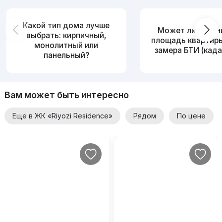
Какой тип дома лучше
Может ли измен
выбрать: кирпичный,
площадь квартир
монолитный или
замера БТИ (када
панельный?
Вам может быть интересно
Еще в ЖК «Riyozi Residence»
Рядом
По цене