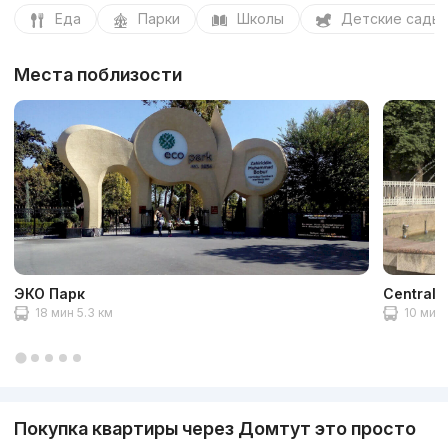
Еда
Парки
Школы
Детские сады
Места поблизости
ЭКО Парк
Central 
18 мин 5.3 км
10 мин 
Покупка квартиры через Домтут это просто