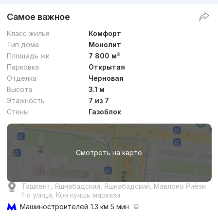
Самое важное
Класс жилья
Комфорт
Тип дома
Монолит
Площадь жк
7 800 м²
Парковка
Открытая
Отделка
Черновая
Высота
3.1 м
Этажность
7 из 7
Стены
Газоблок
Смотреть на карте
Ташкент, Яшнабадский, Яшнабадский, Мавлоно Риёзи
1-я улица, Кон куишь маркази
Машиностроителей
1.3 км 5 мин