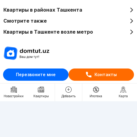
Квартиры в районах Ташкента
Смотрите также
Квартиры в Ташкенте возле метро
Отдел рекламы
Перезвоните мне
Контакты
+998 (78) 113-20-86
+998 (93) 390-30-10
Пн-Пт. С 9:30 до 18:00
Новостройки
Квартиры
Добавить
Ипотека
Карта
RU
UZ
Контакты