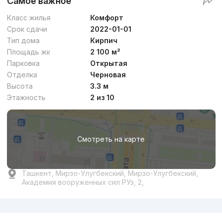
Самое важное
Класс жилья
Комфорт
Срок сдачи
2022-01-01
Тип дома
Кирпич
Площадь жк
2 100 м²
Парковка
Открытая
Отделка
Черновая
Высота
3.3 м
Этажность
2 из 10
Смотреть на карте
Ташкент, Мирзо-Улугбекский, Мирзо-Улугбекский,
Академия вооруженных сил РУз, 2,
Реклама