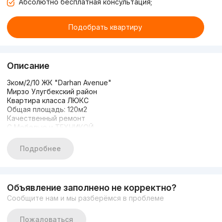
Абсолютно бесплатная консультация;
Подобрать квартиру
Описание
3ком/2/10 ЖК "Darhan Avenue"
Мирзо Улугбекский район
Квартира класса ЛЮКС
Общая площадь: 120м2
Качественный ремонт
С Мебелью и ТЕХНИКОЙ
220 000у.е
Новая Цена 190.000у.е
Подробнее
+998 99 822 44 54 Тимур
Индивидуальный подбор недвижимости любого уровня
Квартиры | Дома
Коммерческие помещения
Объявление заполнено не корректно?
Элитная недвижимость
Сообщите нам и мы разберёмся в проблеме
Здания | Гостиницы | Базы | Заводы
Территории под Строительство
Юридическое сопровождение
Пожаловаться