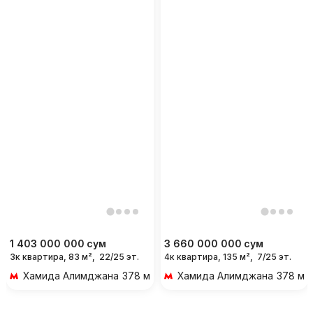
1 403 000 000
сум
3 660 000 000
сум
3к квартира, 83 м²,
22/25 эт.
4к квартира, 135 м²,
7/25 эт.
Хамида Алимджана
378 м 5 мин пешком
Хамида Алимджана
378 м 