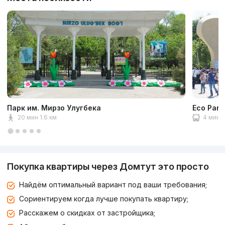
Парк им. Мирзо Улугбека
Eco Park
20 мин 1.6 км
4 мин 2
Покупка квартиры через Домтут это просто
Найдём оптимальный вариант под ваши требования;
Сориентируем когда лучше покупать квартиру;
Расскажем о скидках от застройщика;