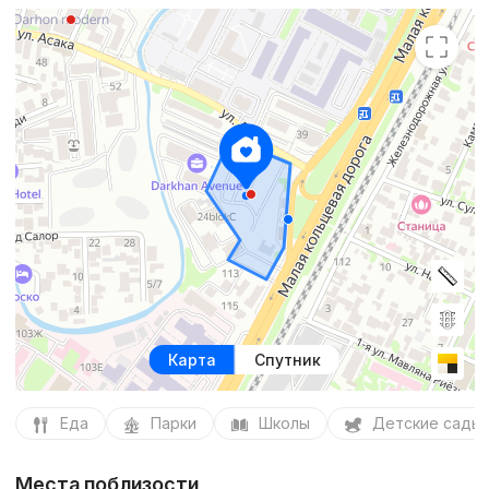
Карта
Спутник
Еда
Парки
Школы
Детские сады
Места поблизости