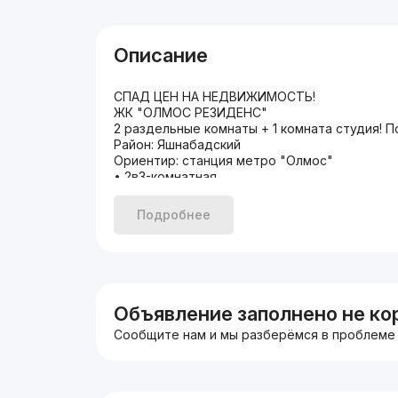
Описание
СПАД ЦЕН НА НЕДВИЖИМОСТЬ!
ЖК "ОЛМОС РЕЗИДЕНС"
2 раздельные комнаты + 1 комната студия! 
Район: Яшнабадский
Ориентир: станция метро "Олмос"
• 2в3-комнатная
• 5-этаж
• 9-этажка
Подробнее
• Площадь: 50 м2
• Планировка: раздельная
• Евроремонт
• Материал стен: кирпичный
• Цена: 55.000 у.е.
Мой номер: 99-334-02-22 Азам
Объявление заполнено не ко
PS: Также можно оформить в ИПОТЕКУ!
Сообщите нам и мы разберёмся в проблеме