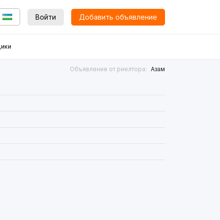
Войти
Добавить объявление
ики
Объявление от риелтора:
Азам