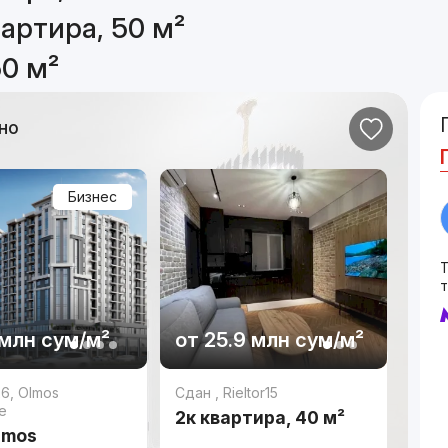
артира, 50 м²
50 м²
но
Бизнес
 млн
сум
/м²
от
25.9 млн
сум
/м²
26
,
Olmos
Сдан
,
Rieltor15
e
2к квартира, 40 м²
lmos