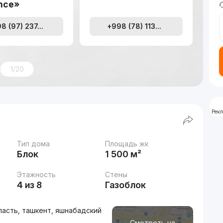
nce»
8 (97) 237...
+998 (78) 113...
1/20
Рек
Тип дома
Площадь жк
Блок
1 500 м²
Этажность
Стены
4 из 8
Газоблок
ласть, ташкент, яшнабадский
Смотреть на