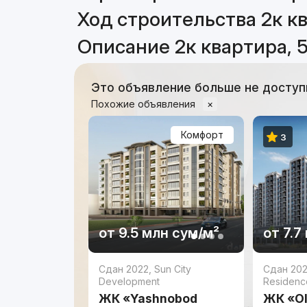
Ход строительства 2к кв
Описание 2к квартира, 
Это объявление больше не доступ
Похожие объявления
×
Комфорт
3
от
9.5 млн
сум
/м²
от
7.7
Сдан 2022
,
Sun City
Сдан 20
Development
Residenc
ЖК «Yashnobod
ЖК «O