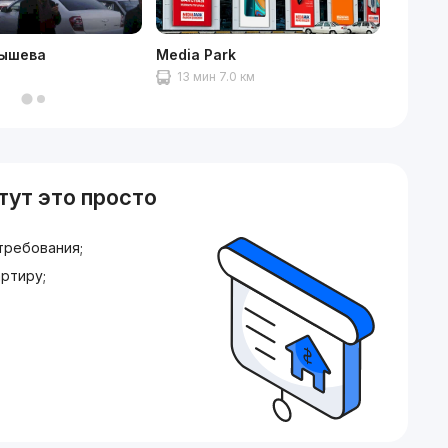
дышева
Media Park
ТРЦ C
м
13 мин 7.0 км
15 ми
тут это просто
требования;
ртиру;