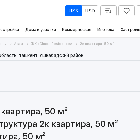
UZS
USD
остройки
Дома и участки
Коммерческая
Ипотека
Застройщ
иры
Азам
ЖК «Olmos Residence»
2к квартира, 50 м²
область, ташкент, яшнабадский район
квартира, 50 м²
руктура 2к квартира, 50 м²
ира, 50 м²