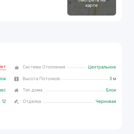
карте
Нет
Система Отопления
Центральное
лок
Высота Потолков
3 м
нес
Тип дома
Блок
12
Отделка
Черновая