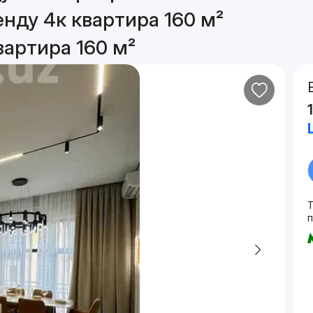
нду 4к квартира 160 м²
вартира 160 м²
п