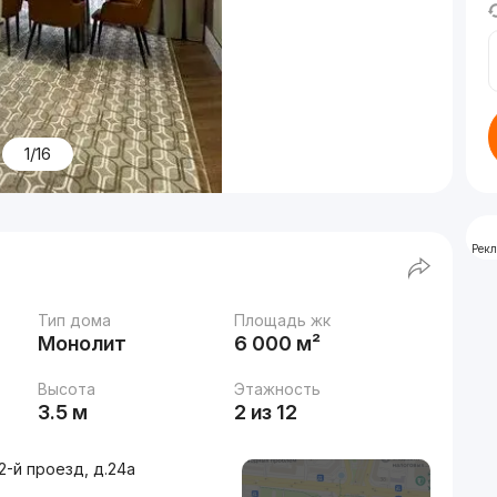
1/16
Рек
Тип дома
Площадь жк
Монолит
6 000 м²
Высота
Этажность
3.5 м
2 из 12
-й проезд, д.24a