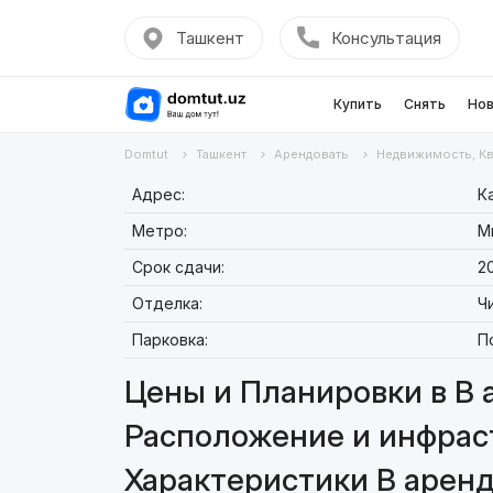
Ташкент
Консультация
Купить
Снять
Нов
Domtut
Ташкент
Арендовать
Недвижимость, К
Адрес:
К
Метро:
М
Срок сдачи:
20
Отделка:
Ч
Парковка:
П
Цены и Планировки в В 
Расположение и инфраст
Характеристики В аренд