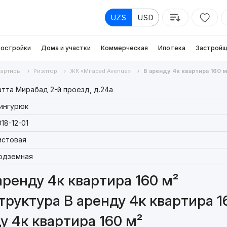
UZS
USD
остройки
Дома и участки
Коммерческая
Ипотека
Застройщ
вартиры
Риэлтор
ЖК «Mirabad Avenue»
В аренду 4к квартира 160 м
атта Мирабад 2-й проезд, д.24a
ингурюк
18-12-01
истовая
одземная
аренду 4к квартира 160 м²
руктура В аренду 4к квартира 1
у 4к квартира 160 м²