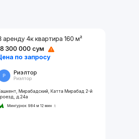
В аренду 4к квартира 160 м²
18 300 000
сум
Цена по запросу
Риэлтор
Р
Риэлтор
Ташкент, Мирабадский, Катта Мирабад 2-й
роезд, д.24a
Мингурюк
984 м 12 мин