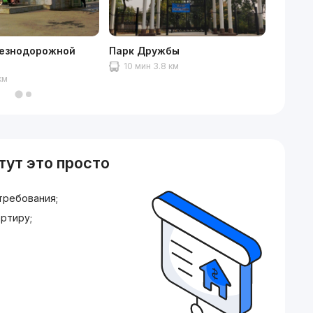
езнодорожной
Парк Дружбы
NEXT M
10 мин 3.8 км
10 ми
км
тут это просто
требования;
ртиру;