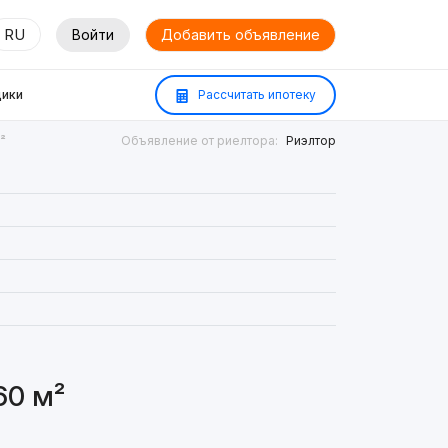
RU
Войти
Добавить объявление
ики
Рассчитать ипотеку
²
Объявление от риелтора:
Риэлтор
60 м²