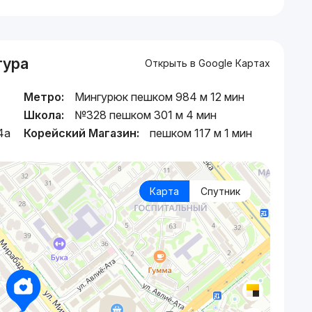
тура
Открыть в Google Картах
Метро:
Мингурюк пешком 984 м 12 мин
Школа:
№328 пешком 301 м 4 мин
4a
Корейский Магазин:
пешком 117 м 1 мин
Карта
Спутник