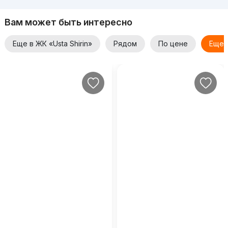
Вам может быть интересно
Еще в ЖК «Usta Shirin»
Рядом
По цене
Еще 