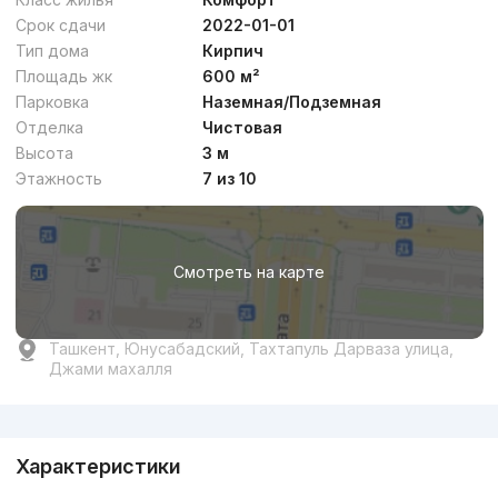
Срок сдачи
2022-01-01
Тип дома
Кирпич
Площадь жк
600 м²
Парковка
Наземная/Подземная
Отделка
Чистовая
Высота
3 м
Этажность
7 из 10
Смотреть на карте
Ташкент, Юнусабадский, Тахтапуль Дарваза улица,
Джами махалля
Реклама
Характеристики