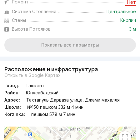
Ремонт
Нет
Система Отопления
Центральное
Стены
Кирпич
Высота Потолков
3 м
Показать все параметры
Расположение и инфраструктура
Открыть в Google Картах
Город:
Ташкент
Район:
Юнусабадский
Адрес:
Тахтапуль Дарваза улица, Джами махалля
Школа:
№150 пешком 332 м 4 мин
Korzinka:
пешком 578 м 7 мин