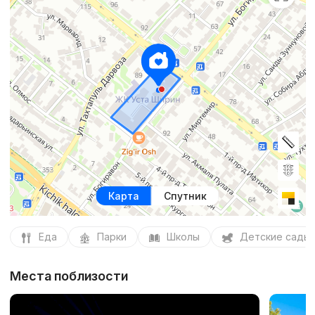
Карта
Спутник
Еда
Парки
Школы
Детские сады
Места поблизости