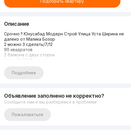
Подобрать квартиру
Описание
Срочно !! Юнусабад Модерн Строй Улица Уста Ширина не
далеко от Малика Бозор
2 можно 3 сделать/7/12
90 квадратов
2 балкона с двух сторон
Цена: 95 000$
Рестораны и Кафе,Школа, Детский сад, Больница,
магазины и аптеки в шаговой доступности, зеленая зона
Подробнее
+998773112121 Санжар
Объявление заполнено не корректно?
Сообщите нам и мы разберёмся в проблеме
Пожаловаться