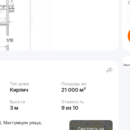
1/16
Рек
Тип дома
Площадь жк
Кирпич
21 000 м²
Высота
Этажность
3 м
9 из 10
, Махтумкули улица,
Смотреть на