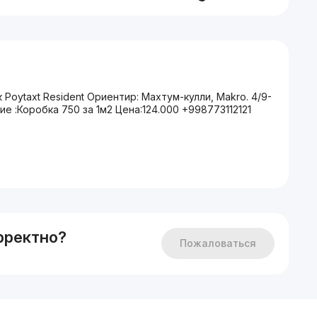
oytaxt Resident Ориентир: Махтум-кулли, Makro. 4/9-
е :Коробка 750 за 1м2 Цена:124.000 +998773112121
рректно?
Пожаловаться