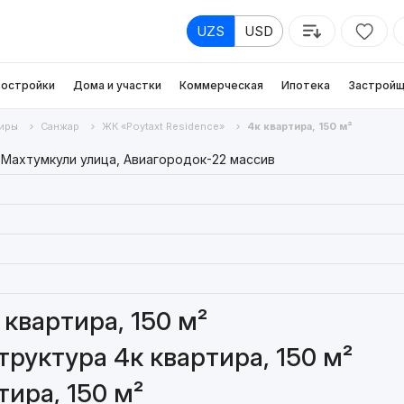
UZS
USD
остройки
Дома и участки
Коммерческая
Ипотека
Застройщ
иры
Санжар
ЖК «Poytaxt Residence»
4к квартира, 150 м²
 Махтумкули улица, Авиагородок-22 массив
квартира, 150 м²
руктура 4к квартира, 150 м²
ира, 150 м²