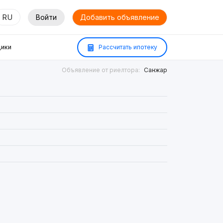
RU
Войти
Добавить объявление
ики
Рассчитать ипотеку
Объявление от риелтора:
Санжар