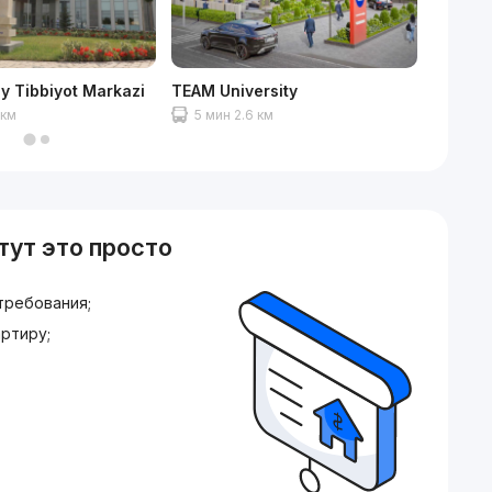
liy Tibbiyot Markazi
TEAM University
Ашхаба
 км
5 мин 2.6 км
6 мин
тут это просто
требования;
ртиру;