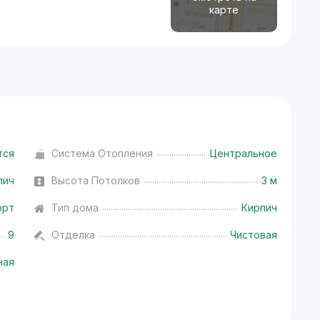
карте
тся
Система Отопления
Центральное
пич
Высота Потолков
3 м
орт
Тип дома
Кирпич
9
Отделка
Чистовая
ная