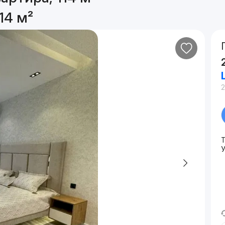
14 м²
2
У