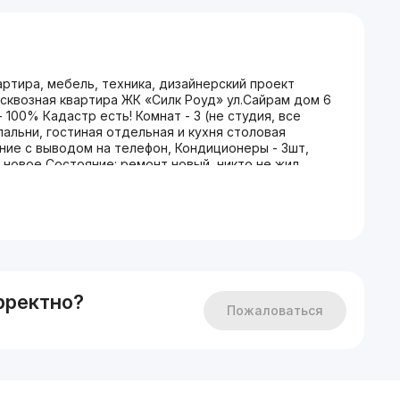
ртира, мебель, техника, дизайнерский проект
квозная квартира ЖК «Силк Роуд» ул.Сайрам дом 6
 100% Кадастр есть! Комнат - 3 (не студия, все
спальни, гостиная отдельная и кухня столовая
ие с выводом на телефон, Кондиционеры - 3шт,
 новое Состояние: ремонт новый, никто не жил,
Цена: 187.000 +998773112121 Санжар
рректно?
Пожаловаться