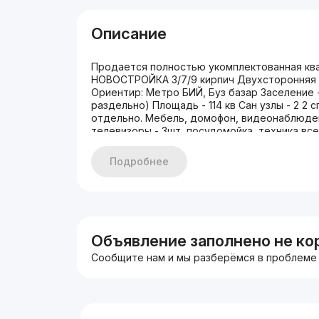
Описание
Продается полностью укомплектованная ква
НОВОСТРОЙКА 3/7/9 кирпич Двухсторонняя с
Ориентир: Метро БИЙ, Буз базар Заселение -
раздельно) Площадь - 114 кв Сан узлы - 2 2 
отдельно. Мебель, домофон, видеонаблюден
телевизоры - 3шт, посудомойка, техника все
заходи и живи. Кирпич Не торец 2 сан узела 
Подробнее
Объявление заполнено не ко
Сообщите нам и мы разберёмся в проблеме