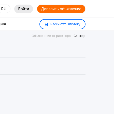
RU
Войти
Добавить объявление
ики
Рассчитать ипотеку
Объявление от риелтора:
Санжар