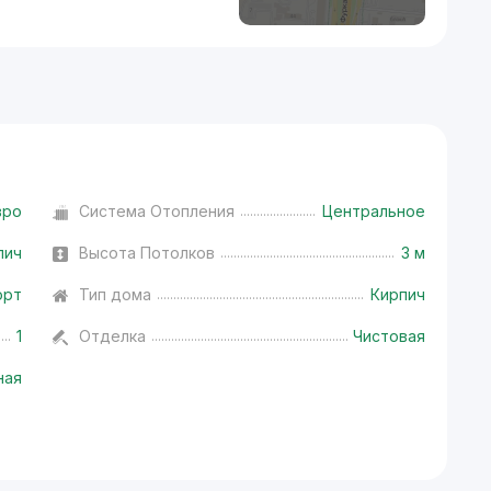
вро
Система Отопления
Центральное
пич
Высота Потолков
3 м
орт
Тип дома
Кирпич
1
Отделка
Чистовая
ная