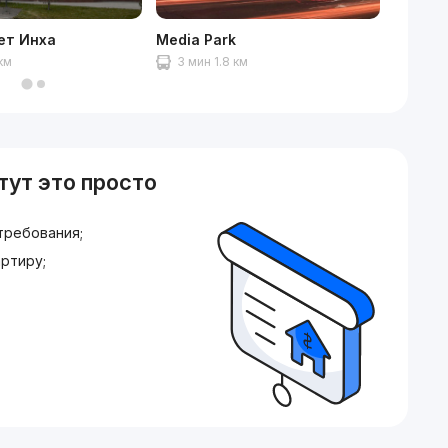
ет Инха
Media Park
IT Park
 км
3 мин 1.8 км
4 мин
тут это просто
требования;
ртиру;