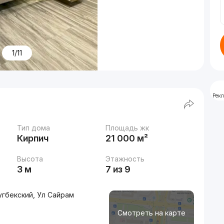
1/11
Рек
Тип дома
Площадь жк
Кирпич
21 000 м²
Высота
Этажность
3 м
7 из 9
гбекский, Ул Сайрам
Смотреть на карте