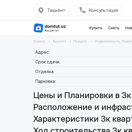
Ташкент
Консультация
Купить
Снять
Нов
Domtut
Ташкент
Продать
Недвижимость, Кварт
Адрес:
Срок сдачи:
Отделка:
Парковка:
Цены и Планировки в 3к 
Расположение и инфраст
Характеристики 3к кварт
Ход строительства 3к кв