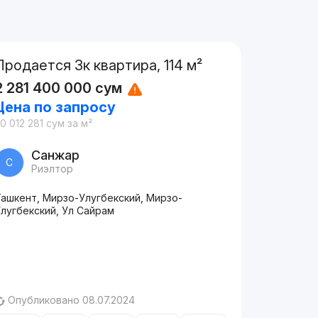
Продается 3к квартира, 114 м²
2 281 400 000
сум
Цена по запросу
0 012 281
сум
за м²
Санжар
С
Риэлтор
Ташкент, Мирзо-Улугбекский, Мирзо-
лугбекский, Ул Сайрам
Опубликовано 08.07.2024