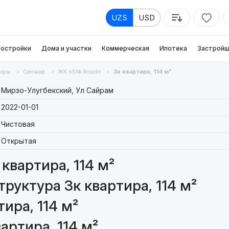
UZS
USD
остройки
Дома и участки
Коммерческая
Ипотека
Застройщ
иры
Санжар
ЖК «Silk Road»
3к квартира, 114 м²
Мирзо-Улугбекский, Ул Сайрам
2022-01-01
Чистовая
Открытая
квартира, 114 м²
руктура 3к квартира, 114 м²
ира, 114 м²
артира, 114 м²