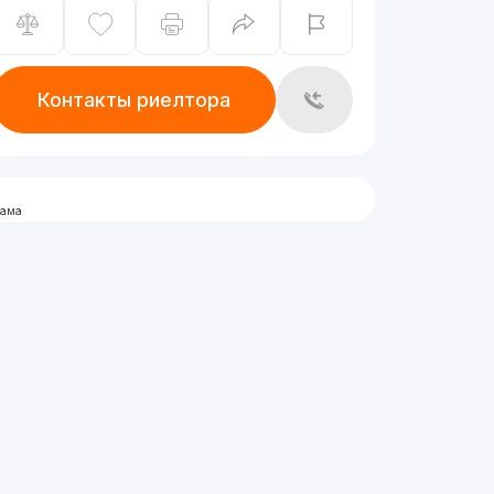
Контакты риелтора
лама