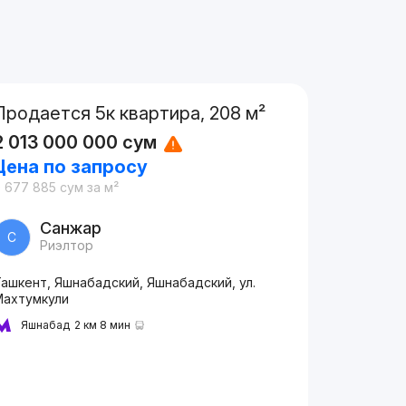
Продается 5к квартира, 208 м²
2 013 000 000
сум
Цена по запросу
9 677 885
сум
за м²
Санжар
С
Риэлтор
ашкент, Яшнабадский, Яшнабадский, ул.
Махтумкули
Яшнабад
2 км 8 мин