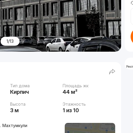
1/13
Рек
Тип дома
Площадь жк
Кирпич
44 м²
Высота
Этажность
3 м
1 из 10
. Махтумкули