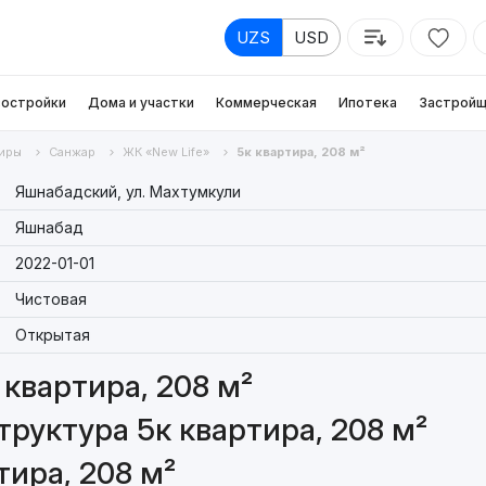
UZS
USD
остройки
Дома и участки
Коммерческая
Ипотека
Застройщ
иры
Санжар
ЖК «New Life»
5к квартира, 208 м²
Яшнабадский, ул. Махтумкули
Яшнабад
2022-01-01
Чистовая
Открытая
квартира, 208 м²
руктура 5к квартира, 208 м²
тира, 208 м²