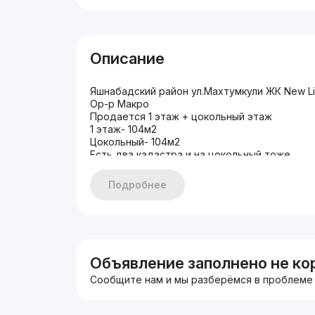
Описание
Яшнабадский район ул.Махтумкули ЖК New Li
Ор-р Макро
Продается 1 этаж + цокольный этаж
1 этаж- 104м2
Цокольный- 104м2
Есть два кадастра и на цокольный тоже
Сквозная 4 окон и на первом и на цокольном
Подробнее
Объявление заполнено не ко
Сообщите нам и мы разберёмся в проблеме