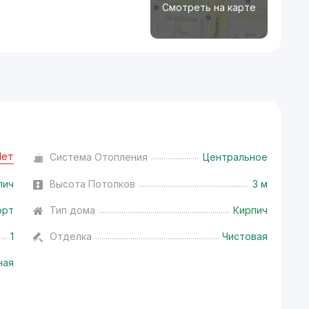
Смотреть на карте
Нет
Система Отопления
Центральное
пич
Высота Потолков
3 м
орт
Тип дома
Кирпич
1
Отделка
Чистовая
ная