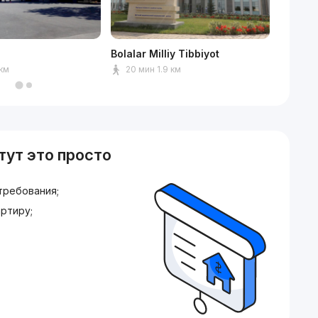
Bolalar Milliy Tibbiyot
TEAM U
 км
20 мин 1.9 км
8 мин
тут это просто
требования;
ртиру;