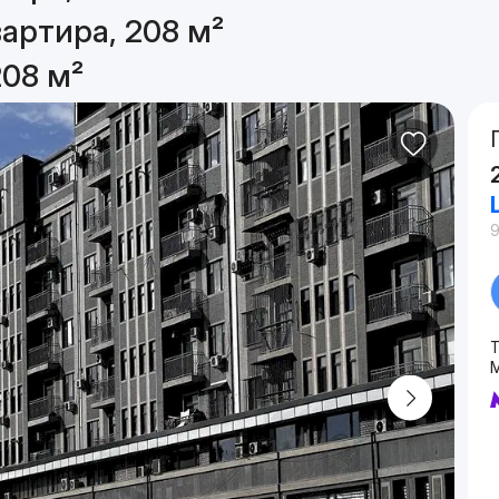
артира, 208 м²
208 м²
Т