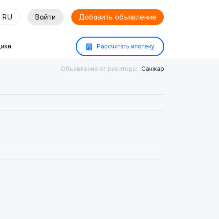
RU
Войти
Добавить объявление
ики
Рассчитать ипотеку
Объявление от риелтора:
Санжар