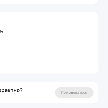
fe
 этаже
рректно?
Пожаловаться