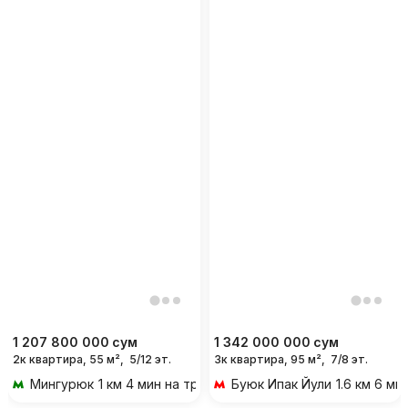
1 207 800 000
сум
1 342 000 000
сум
2к квартира, 55 м²,
5/12 эт.
3к квартира, 95 м²,
7/8 эт.
Мингурюк
1 км 4 мин на транспорте
Буюк Ипак Йули
1.6 км 6 м