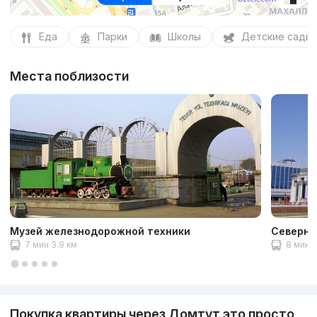
Еда
Парки
Школы
Детские сады
Места поблизости
Музей железнодорожной техники
Северны
7 мин 3.9 км
8 мин 
Покупка квартиры через Домтут это просто