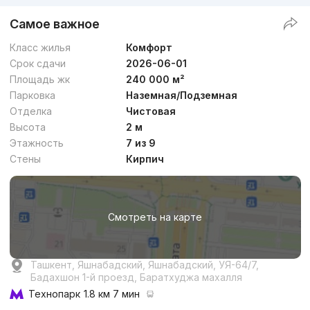
Самое важное
Класс жилья
Комфорт
Срок сдачи
2026-06-01
Площадь жк
240 000 м²
Парковка
Наземная/Подземная
Отделка
Чистовая
Высота
2 м
Этажность
7 из 9
Стены
Кирпич
Смотреть на карте
Ташкент, Яшнабадский, Яшнабадский, УЯ-64/7,
Бадахшон 1-й проезд, Баратхуджа махалля
Технопарк
1.8 км 7 мин