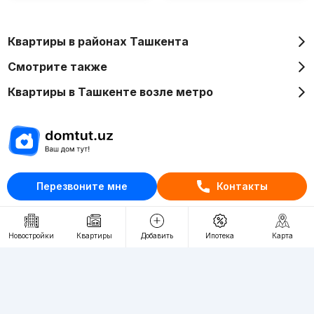
Квартиры в районах Ташкента
Смотрите также
Квартиры в Ташкенте возле метро
Отдел рекламы
Перезвоните мне
Контакты
+998 (78) 113-20-86
+998 (93) 390-30-10
Новостройки
Квартиры
Добавить
Ипотека
Карта
Пн-Пт. С 9:30 до 18:00
RU
UZ
Контакты