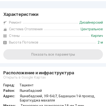
Реклама
Характеристики
Ремонт
Дизайнерский
Система Отопления
Центральное
Стены
Кирпич
Высота Потолков
2 м
Показать все параметры
Расположение и инфраструктура
Открыть в Google Картах
Город:
Ташкент
Район:
Яшнабадский
Адрес:
Яшнабадский, УЯ-64/7, Бадахшон 1-й проезд,
Баратхуджа махалля
Метро:
Технопарк на транспорте 1.8 км 7 мин