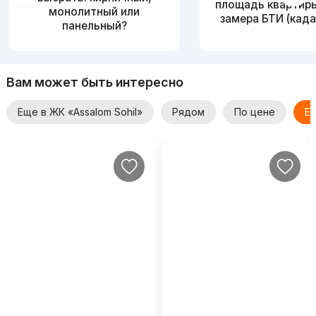
площадь квартир
монолитный или
замера БТИ (када
панельный?
Вам может быть интересно
Еще в ЖК «Assalom Sohil»
Рядом
По цене
Ещ