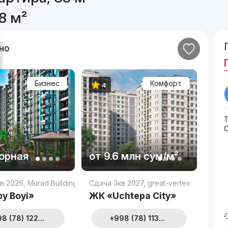
8 м²
но
Бизнес
Комфорт
4
Т
С
орная
от
9.6 млн
сум
/м²
в 2026
,
Murad Buildings
Сдача 3кв 2027
,
great-vertex
y Boyi»
ЖК «Uchtepa City»
8 (78) 122...
+998 (78) 113...