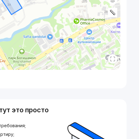
тут это просто
требования;
ртиру;