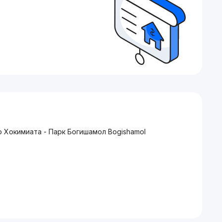
го Хокимиата - Парк Богишамол Bogishamol
668
745 - Срочно
дать вам дешевле чем Застройщик*
в рассрочку и на 100% оплату