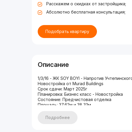
Расскажем о скидках от застройщика;
Абсолютно бесплатная консультация;
Подобрать квартиру
Описание
1/3/16 - ЖК SOY BOYI - Напротив Учтепинско
Новостройка от Murad Buildings
Срок сдачи: Март 2025г
Планировка: Бизнес класс - Новостройка
Состояние: Предчистовая отделка
Площадь: 37,62м и 38,33м
Цена: 52668 и 51745
1/3/16 - ЖК SOY BOYI - 37,62м - 1м - 1400 - 52
Подробнее
1/3/14 - ЖК SOY BOYI - 38,33м - 1м - 1350 - 51
*Вышеперечисленные квартиры сможем про
Имеются все квартиры по цене Застройщика 