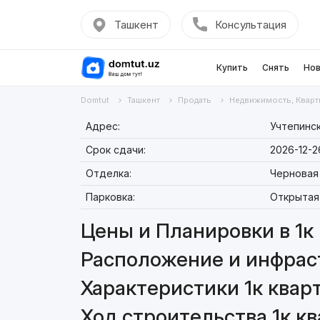
Ташкент
Консультация
Купить
Снять
Нов
Domtut
Ташкент
Продать
Недвижимость, Кварт
Адрес:
Учтепинск
Срок сдачи:
2026-12-2
Отделка:
Черновая
Парковка:
Открытая
Цены и Планировки в 1к 
Расположение и инфраст
Характеристики 1к кварт
Ход строительства 1к кв