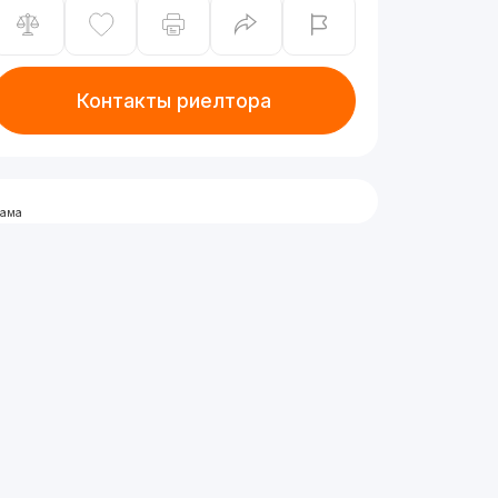
Контакты риелтора
лама