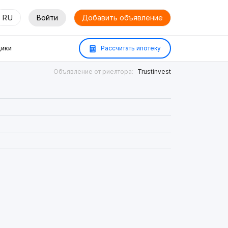
RU
Войти
Добавить объявление
ики
Рассчитать ипотеку
Объявление от риелтора:
Trustinvest