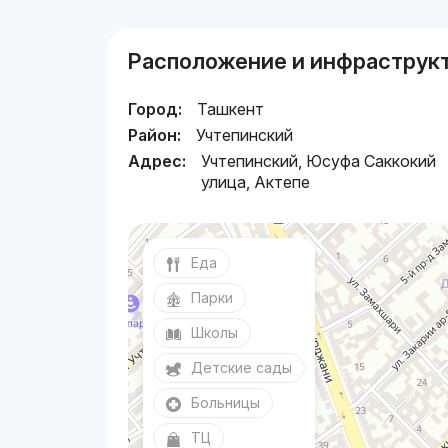
Расположение и инфраструк
Город:
Ташкент
Район:
Учтепинский
Адрес:
Учтепинский, Юсуфа Саккокий
улица, Актепе
Еда
Парки
Школы
Детские сады
Больницы
ТЦ