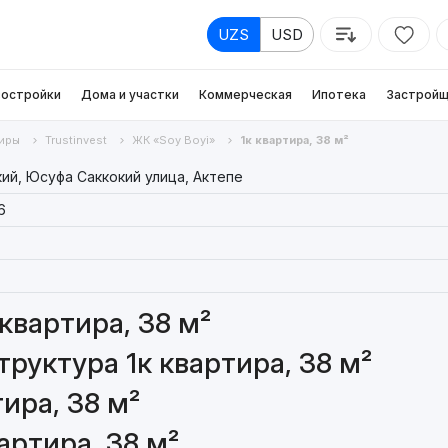
UZS
USD
остройки
Дома и участки
Коммерческая
Ипотека
Застройщ
иры
Trustinvest
ЖК «Soy Boyi»
1к квартира, 38 м²
ий, Юсуфа Саккокий улица, Актепе
6
квартира, 38 м²
руктура 1к квартира, 38 м²
ира, 38 м²
артира, 38 м²