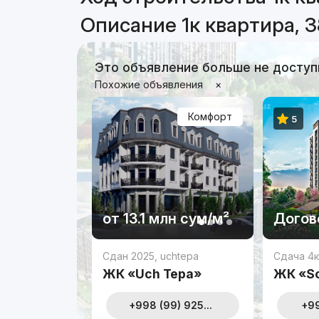
Описание 1к квартира, 3
Это объявление больше не доступ
Похожие объявления
×
Комфорт
5
от
13.1 млн
сум
/м²
Догов
Сдан 2025
,
uchtepa
Сдача 4к
ЖК «Uch Tepa»
ЖК «So
+998 (99) 925...
+99