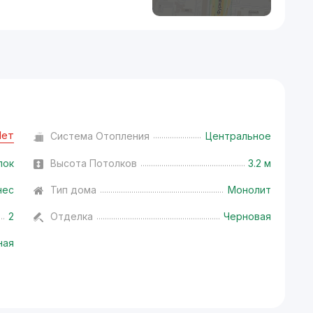
Нет
Система Отопления
Центральное
лок
Высота Потолков
3.2 м
нес
Тип дома
Монолит
2
Отделка
Черновая
ная