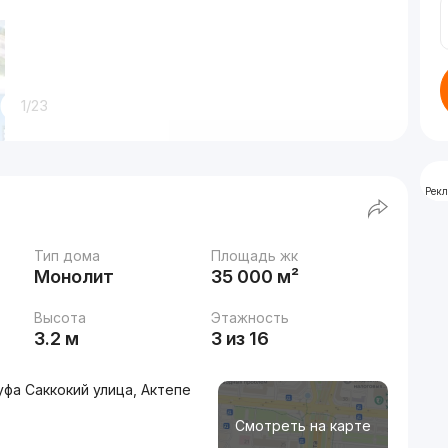
1/23
Рек
Тип дома
Площадь жк
Монолит
35 000 м²
Высота
Этажность
3.2 м
3 из 16
уфа Саккокий улица, Актепе
Смотреть на карте