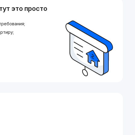
тут это просто
требования;
ртиру;
Е