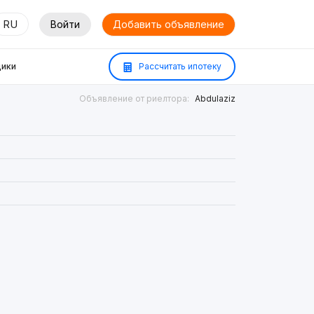
RU
Войти
Добавить объявление
ики
Рассчитать ипотеку
Объявление от риелтора:
Abdulaziz
²