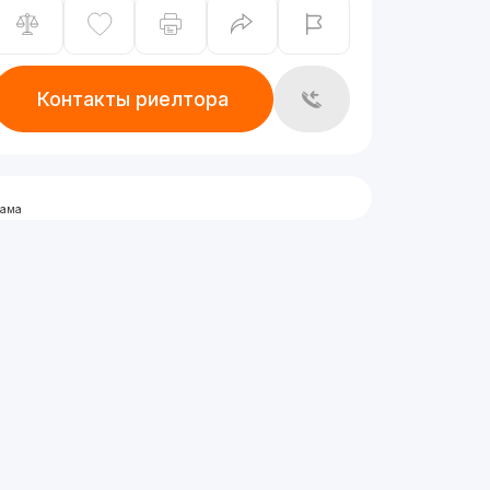
Контакты риелтора
лама