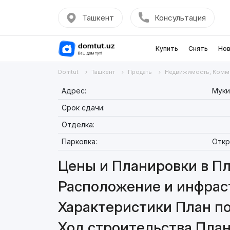
Ташкент
Консультация
Купить
Снять
Нов
Domtut
Ташкент
Продать
Недвижимость, Комм
Адрес:
Муки
Срок сдачи:
Отделка:
Парковка:
Откр
Цены и Планировки в Пл
Расположение и инфрас
Характеристики План п
Ход строительства План