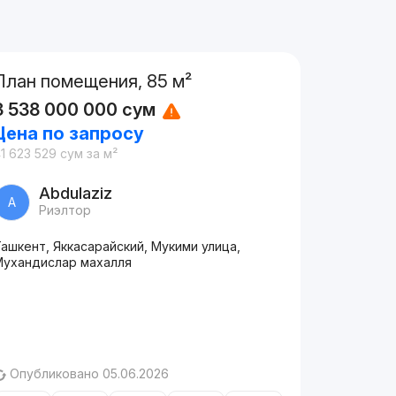
План помещения, 85 м²
3 538 000 000
сум
Цена по запросу
1 623 529
сум
за м²
Abdulaziz
A
Риэлтор
ашкент, Яккасарайский, Мукими улица,
Мухандислар махалля
Опубликовано 05.06.2026