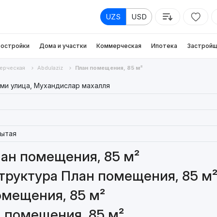
UZS
USD
остройки
Дома и участки
Коммерческая
Ипотека
Застройщ
ерческая
Abdulaziz
План помещения, 85 м²
ми улица, Мухандислар махалля
ытая
ан помещения, 85 м²
труктура План помещения, 85 м
омещения, 85 м²
 помещения, 85 м²