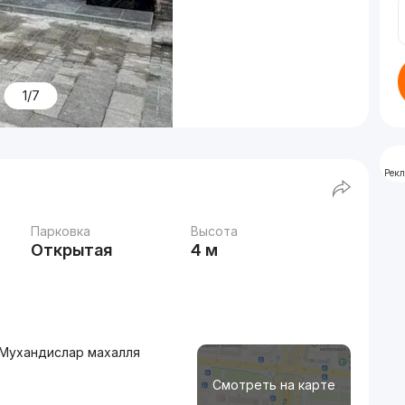
1/7
Рек
Парковка
Высота
Открытая
4 м
 Мухандислар махалля
Смотреть на карте