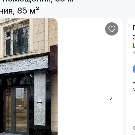
ия, 85 м²
4
Т