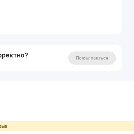
рректно?
Пожаловаться
тзыв