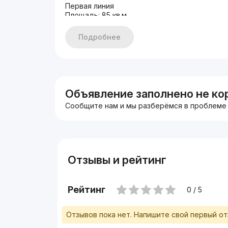
Первая линия
Площадь: 85 кв.м
Фасад: 9 метров
Состояние: евро ремонт
Подробнее
Под любой вид бизнеса
ЦЕНА: 290.000 у.е срочно
+998933373776
Другие варианты: nejiloy_uzz
Объявление заполнено не ко
Сообщите нам и мы разберёмся в проблеме
Отзывы и рейтинг
Рейтинг
0 / 5
Отзывов пока нет. Напишите свой первый о