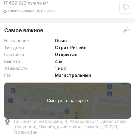
17 622 222
сум
за м²
Опубликовано 05.06.2026
Самое важное
Назначение
Офис
Тип дома
Стрит Ритейл
Парковка
Открытая
Высота
4 м
Этажность
1 из 4
Газ
Магистральный
Смотреть на карте
Ташкент, Яшнабадский, 4, Авиасозлар-4, Авиасозлар
(Лисунова), Яшнабадский район, Ташкент, 100171,
Узбекистан