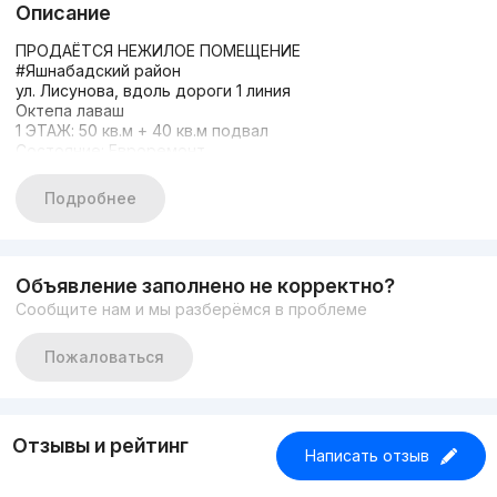
Описание
ПРОДАЁТСЯ НЕЖИЛОЕ ПОМЕЩЕНИЕ
#Яшнабадский район
ул. Лисунова, вдоль дороги 1 линия
Октепа лаваш
1 ЭТАЖ: 50 кв.м + 40 кв.м подвал
Состояние: Евроремонт
Гтовый арендатор 1200$
ЦЕНА: $130.000 торг
Подробнее
+998933373776
Другие варианты nejiloy_uzz
Объявление заполнено не корректно?
Сообщите нам и мы разберёмся в проблеме
Пожаловаться
Отзывы и рейтинг
Написать отзыв