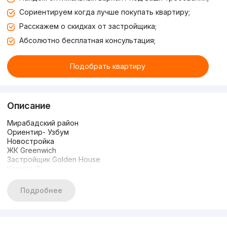
Сориентируем когда лучше покупать квартиру;
Расскажем о скидках от застройщика;
Абсолютно бесплатная консультация;
Подобрать квартиру
Описание
Мирабадский район
Ориентир- Узбум
Новостройка
ЖК Greenwich
Застройщик Golden House
Комнат-2
Этаж-5
Этажность-8
Подробнее
Площадь-49 кв.м
Состояние-качественный ремонт
Закрытый охраняемый двор
Цена-98 000$