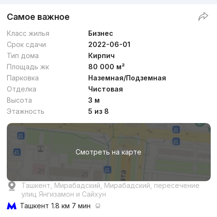
Самое важное
Класс жилья
Бизнес
Срок сдачи
2022-06-01
Тип дома
Кирпич
Площадь жк
80 000 м²
Парковка
Наземная/Подземная
Отделка
Чистовая
Высота
3 м
Этажность
5 из 8
Смотреть на карте
Ташкент, Мирабадский, Мирабадский, пересечение
улиц Янгизамон и Сайхун
Ташкент
1.8 км 7 мин