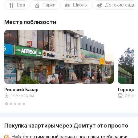
Еда
Парки
Школы
Детские сады
Места поблизости
Рисовый Базар
Городск
17 мин 1,5 км
3 мин
Покупка квартиры через Домтут это просто
Найдём оптимальный вариант под ваши требования;