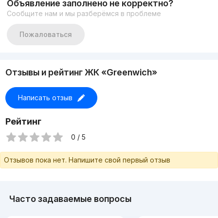
Объявление заполнено не корректно?
https://t.me/apartments_tashkent
Сообщите нам и мы разберёмся в проблеме
+998917878883
Пожаловаться
Отзывы и рейтинг ЖК «Greenwich»
Написать отзыв
Рейтинг
0 / 5
Отзывов пока нет. Напишите свой первый отзыв
Часто задаваемые вопросы