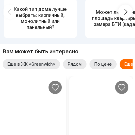
Какой тип дома лучше
Может ли измен
выбрать: кирпичный,
площадь квартир
монолитный или
замера БТИ (када
панельный?
Вам может быть интересно
Еще в ЖК «Greenwich»
Рядом
По цене
Еще 