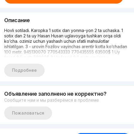
Описание
Hovli sotiladi. Karopka 1 sotix dan yonma-yon 2 ta uchaska. 1
sotix dan 2 ta uy Hasan Husan uglavoyga tushkan orqa oldi
ko’cha. ozimiz uchun yashash uchun sfatli mahsulotlar
ishlatilgan. 3 - urovin Fozilov vayinchas arentir kotta ko’chadan
100 metir. 945130070 770543333 770435555 63500$ 1 Uy
fasad 8.5 metr 56000$ 2 Uy fasad 9.3 metr ugulavoy
Подробнее
Объявление заполнено не корректно?
Сообщите нам и мы разберёмся в проблеме
Пожаловаться