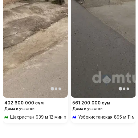
402 600 000
сум
561 200 000
сум
Дома и участки
Дома и участки
Шахристан
939 м 12 мин пешком
Узбекистанская
895 м 11 м