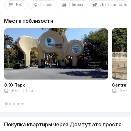
Еда
Парки
Школы
Детские сады
Места поблизости
ЭКО Парк
Central 
18 мин 5.3 км
10 мин 
Покупка квартиры через Домтут это просто