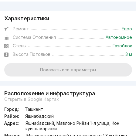
Реклама
Характеристики
Ремонт
Евро
Система Отопления
Автономное
Стены
Газоблок
Высота Потолков
3 м
Показать все параметры
Расположение и инфраструктура
Открыть в Google Картах
Город:
Ташкент
Район:
Яшнабадский
Адрес:
Яшнабадский, Мавлоно Риёзи 1-я улица, Кон
куишь маркази
Метро:
Машиностроителей на транспорте 1.3 км 5 мин