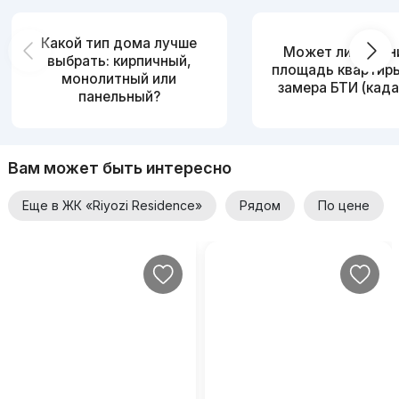
Какой тип дома лучше
Может ли измен
выбрать: кирпичный,
площадь квартир
монолитный или
замера БТИ (када
панельный?
Вам может быть интересно
Еще в ЖК «Riyozi Residence»
Рядом
По цене