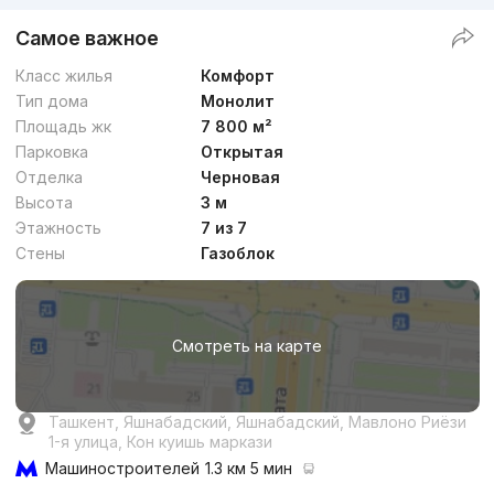
Самое важное
Класс жилья
Комфорт
Тип дома
Монолит
Площадь жк
7 800 м²
Парковка
Открытая
Отделка
Черновая
Высота
3 м
Этажность
7 из 7
Стены
Газоблок
Смотреть на карте
Ташкент, Яшнабадский, Яшнабадский, Мавлоно Риёзи
1-я улица, Кон куишь маркази
Машиностроителей
1.3 км 5 мин