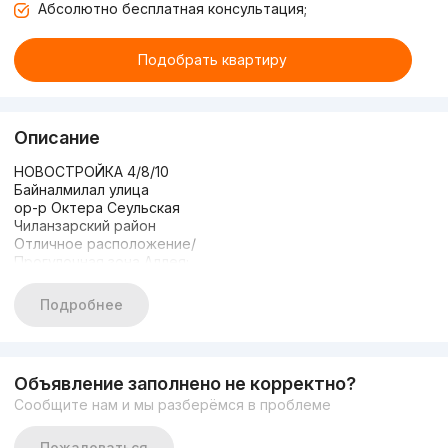
Абсолютно бесплатная консультация;
Подобрать квартиру
Описание
НОВОСТРОЙКА 4/8/10
Байналмилал улица
ор-р Октера Сеульская
Чиланзарский район
Отличное расположение/
Прогулочная зона Аллея;
Вдоль речки; зеленая зона
ОБЩАЯ ПЛОЩАДЬ: 67м2
Подробнее
Состояние: Евро ремонт
Укомплектована/новая
Мебелью и ТЕХНИКОЙ
ЦЕНА: 138.000 у.е./торг
Объявление заполнено не корректно?
+998903506888
Сообщите нам и мы разберёмся в проблеме
+998993550555
https://t.me/davron8888
Пожаловаться