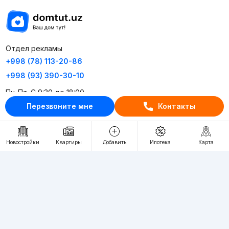
Отдел рекламы
+998 (78) 113-20-86
+998 (93) 390-30-10
Пн-Пт. С 9:30 до 18:00
Перезвоните мне
Контакты
RU
UZ
Новостройки
Квартиры
Добавить
Ипотека
Карта
Контакты
О проекте
Проект компании Webnow ©
Условия использования
Политика конфиденциальности