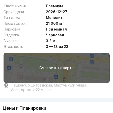
Класс жилья
Премиум
Срок сдачи
2026-12-27
Тип дома
Монолит
Площадь жк
21 000 м²
Парковка
Подземная
Отделка
Черновая
Высота
3.2 м
Этажность
3 — 18 из 23
Смотреть на карте
Ташкент, Яшнабадский, Махтумкули улица,
Авиагородок-22 массив
Цены и Планировки