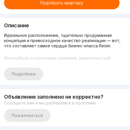
Подобрать квартиру
Описание
Идеальное расположение, тщательно продуманная
концепция и превосходное качество реализации — вот,
что составляет самое сердце бизнес-класса Resim.
Крупнейшая холдинговая компания: девелоперский
бизнес, гостиничный 4 ЖК совместно реализованных в
Ташкенте 3 самостоятельных проекта в Ташкенте
Подробнее
1) Resim Tashkent
2) Dolche Tower (предварительно)
Объявление заполнено не корректно?
Сообщите нам и мы разберёмся в проблеме
3) Возле нац детского мед центра
Пожаловаться
Дома расположены в ультрасовременной центральной
части столицы, в шаговой доступности от ключевых его
объектов — сквера им. Амира Темура, парка развлечений