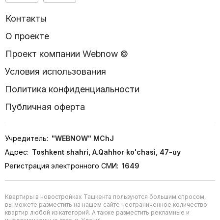
дорожки
Оставить свой автомобиль можно на вместительном
Контакты
подземном паркинге с видеонаблюдением. Наличие
индивидуальных мест позволит не тратить время на
О проекте
парковку и не беспокоиться за сохранность своего
автомобиля. Для электрокаров — зарядные станции.
Проект компании Webnow ©
Условия использования
безупречный консьерж-сервис
Wi-Fi на территории
Политика конфиденциальности
5 скоростных бесшумных лифтов
колясочная
Публичная оферта
Ortadogu Holding — крупнейшая холдинговая компания,
девелопер впечатляющей жилой и гостиничной
недвижимости класса бизнес. В портфеле компании уже 7
Учредитель:
"WEBNOW" MChJ
реализованных и перспективных жилых комплексов в
Ташкенте. Каждый из жилых комплексов индивидуален и
Адрес:
Toshkent shahri, A.Qahhor ko'chasi, 47-uy
введен в эксплуатацию согласно заявленным срокам.
Регистрация электронного СМИ:
1649
Изящная архитектура, благоустроенная территория и
продуманная локация стали неотъемлемыми атрибутами
наших жилых комплексов.
Квартиры в новостройках Ташкента пользуются большим спросом,
вы можете разместить на нашем сайте неограниченное количество
Команда Resim Tashkent объединена общей целью —
квартир любой из категорий. А также разместить рекламные и
предлагать клиентам недвижимость мечты и дарить