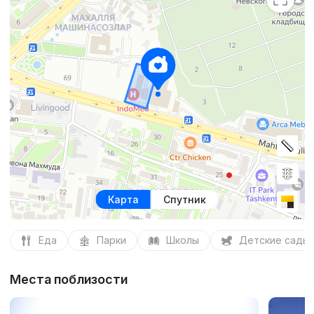
Карта
Спутник
Еда
Парки
Школы
Детские сады
Места поблизости