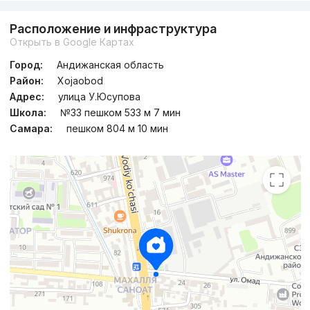
Расположение и инфраструктура
Открыть в Google Картах
Город:
Андижанская область
Район:
Xojaobod
Адрес:
улица У.Юсупова
Школа:
№33 пешком 533 м 7 мин
Самара:
пешком 804 м 10 мин