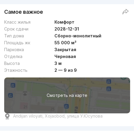
Самое важное
Класс жилья
Комфорт
Срок сдачи
2028-12-31
Тип дома
Сборно-монолитный
Площадь жк
55 000 м²
Парковка
Закрытая
Отделка
Черновая
Высота
3 м
Этажность
2 — 9 из 9
Смотреть на карте
Andijan viloyati, Xojaobod, улица У.Юсупова