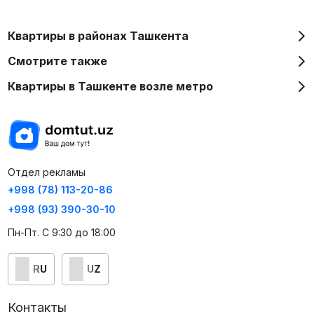
Жилой комплекс только строится — срок сдачи
ориентировочно 4-й квартал
2027–2028 гг.
Квартиры в районах Ташкента
Смотрите также
Квартиры предлагаются в состоянии «коробка» —
придётся делать ремонт и отделку самостоятельно.
Квартиры в Ташкенте возле метро
При выборе квартиры важно уточнять все условия:
планировку, подъезд, этаж, вид из окон и нюансы по
коммуникациям.
Отдел рекламы
+998 (78) 113-20-86
+998 (93) 390-30-10
Пн-Пт. С 9:30 до 18:00
RU
UZ
Контакты