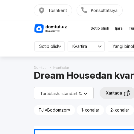
Toshkent
Konsultatsiya
Sotib olish
Ijara
Tu
Sotib olish
Sotib olish
Kvartira
Kvartira
Hamma
Domtut
Kvartiralar
Dream Housedan kvarti
Xaritada
Tartiblash:
standart ⇅
TJ «Bodomzor»
1-xonalar
2-xonalar