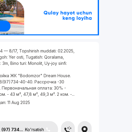
 4 — 8/17
,
Topshirish muddati:
02.2025
,
rgoh:
Yer osti
,
Tugatish:
Qoralama
,
i:
3m
,
Bino turi:
Monolit
,
Uy-joy sinfi:
ойка ЖК "Bodomzor" Dream House.
8(97)734-40-40. Рассрочка -30
 Первоначальная оплата: 30% -
м. - 43 м², 47,8 м², 49,3 м². 2 ком. -...
gan:
11 Aug 2025
(97) 734...
Ko'rsatish