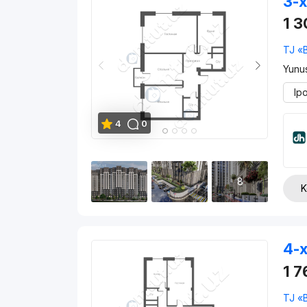
3-x
1 
TJ «
Yunu
Ip
4
0
8
K
4-x
1 
TJ «