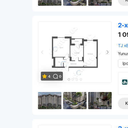
2-x
1 
TJ «
Yunu
Ip
4
0
8
K