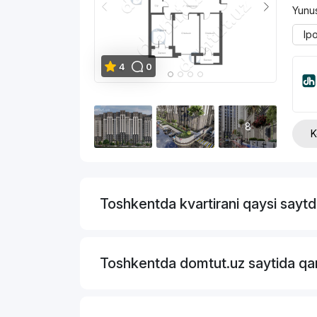
Yunu
Ip
4
0
8
K
Toshkentda kvartirani qaysi sayt
Toshkentda domtut.uz saytida qand