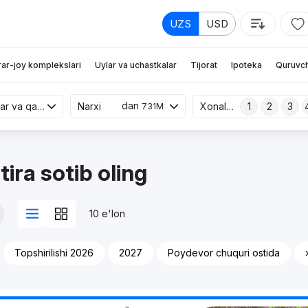
UZS
USD
rar-joy komplekslari
Uylar va uchastkalar
Tijorat
Ipoteka
Quruvch
dan
Yangi binolar va qayta sotish
Narxi
Xonalar
1
2
3
731M
ra sotib oling
10 e'lon
Topshirilishi 2026
2027
Poydevor chuquri ostida