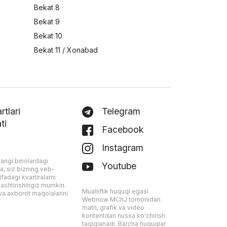
Bekat 8
Bekat 9
Bekat 10
Bekat 11 / Xonabad
tlari
Telegram
ti
Facebook
Instagram
angi binolardagi
Youtube
ta, siz bizning veb-
fadagi kvartiralarni
ashtirishingiz mumkin.
Mualliflik huquqi egasi
a axborot maqolalarini
Webnow MChJ tomonidan
matn, grafik va video
kontentdan nusxa ko'chirish
taqiqlanadi. Barcha huquqlar