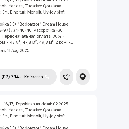
rgoh:
Yer osti
,
Tugatish:
Qoralama
,
i:
3m
,
Bino turi:
Monolit
,
Uy-joy sinfi:
ойка ЖК "Bodomzor" Dream House.
8(97)734-40-40. Рассрочка -30
 Первоначальная оплата: 30% -
м. - 43 м², 47,8 м², 49,3 м². 2 ком. -...
gan:
11 Aug 2025
(97) 734...
Ko'rsatish
— 16/17
,
Topshirish muddati:
02.2025
,
rgoh:
Yer osti
,
Tugatish:
Qoralama
,
i:
3m
,
Bino turi:
Monolit
,
Uy-joy sinfi:
ойка ЖК "Bodomzor" Dream House.