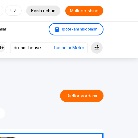
UZ
Kirish uchun
Mulk qo'shing
ilar
Ipotekani hisoblash
4+
Tumanlar
Metro
Rieltor yordami
›