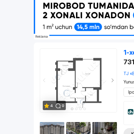
Reklama
1-x
73
TJ «
Yunu
Ip
4
0
8
K