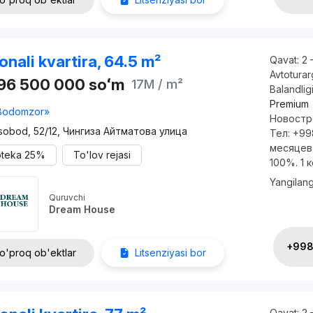
onali kvartira, 64.5 m²
Qavat:
2 
Avtotura
096 500 000
soʻm
17M
/ m²
Balandlig
Premium
Bodomzor»
Новостр
sobod, 52/12, Чингиза Айтматова улица
Тел: +99
месяцев.
oteka
25%
To'lov rejasi
100%. 1 ко
Yangilan
Quruvchi
Dream House
+998 
o'proq ob'ektlar
Litsenziyasi bor
Qavat:
2 