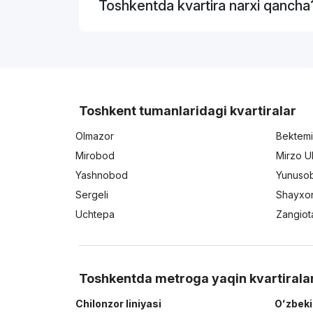
Toshkentda kvartira narxi qancha
Toshkent tumanlaridagi kvartiralar
Olmazor
Bektemi
Mirobod
Mirzo U
Yashnobod
Yunuso
Sergeli
Shayxo
Uchtepa
Zangiot
Toshkentda metroga yaqin kvartirala
Chilonzor liniyasi
Oʻzbeki