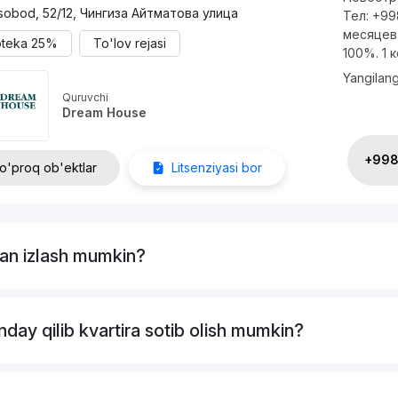
sobod, 52/12, Чингиза Айтматова улица
Тел: +99
месяцев.
oteka
25%
To'lov rejasi
100%. 1 ко
Yangilan
Quruvchi
Dream House
+998 
o'proq ob'ektlar
Litsenziyasi bor
dan izlash mumkin?
ay qilib kvartira sotib olish mumkin?