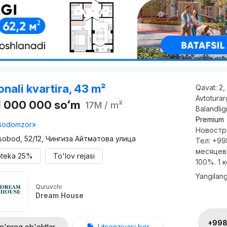
onali kvartira, 43 m²
Qavat:
2,
Avtotura
1 000 000
soʻm
17M
/ m²
Balandlig
Premium
Bodomzor»
Новостр
sobod, 52/12, Чингиза Айтматова улица
Тел: +99
месяцев.
oteka
25%
To'lov rejasi
100%. 1 ко
Yangilan
Quruvchi
Dream House
+998 
o'proq ob'ektlar
Litsenziyasi bor