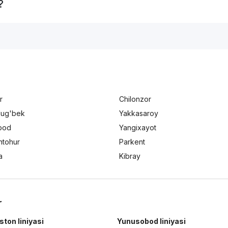
?
r
Chilonzor
lug'bek
Yakkasaroy
bod
Yangixayot
ntohur
Parkent
a
Kibray
r
ston liniyasi
Yunusobod liniyasi