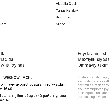
Abdulla Qodirii
Yunus Rajabiy
Bodomzor
ulom
Minor
tlar
Foydalanish shar
 haqida
Maxfiylik siyosa
w © loyihasi
Ommaviy taklif
:
"WEBNOW" MChJ
Toshkent shahridagi y
kvartiralarga talab kat
 ommaviy axborot vositalarini ro'yxatdan
saytimizda istalgan toi
h:
1649
cheksiz miqdorda joyl
Shuningdek, reklama v
Ташкент, Яшнабадский район, улица
joylashtiring. Omad!
ол 47