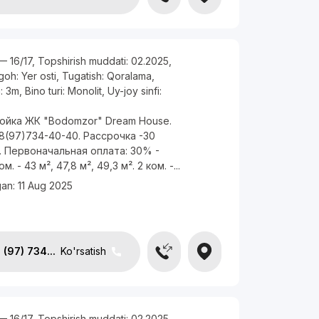
— 16/17
,
Topshirish muddati:
02.2025
,
rgoh:
Yer osti
,
Tugatish:
Qoralama
,
i:
3m
,
Bino turi:
Monolit
,
Uy-joy sinfi:
ойка ЖК "Bodomzor" Dream House.
8(97)734-40-40. Рассрочка -30
 Первоначальная оплата: 30% -
м. - 43 м², 47,8 м², 49,3 м². 2 ком. -...
gan:
11 Aug 2025
(97) 734...
Ko'rsatish
— 16/17
,
Topshirish muddati:
02.2025
,