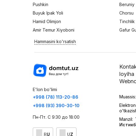
Pushkin
Beruniy
Buyuk Ipak Yoli
Chorsu
Hamid Olimjon
Tinchlik
Amir Temur Xiyoboni
Gafur G
Hammasini ko'rsatish
Kontak
loyiha
Webno
E'lon bo'limi
Muassis
+998 (78) 113-20-86
Elektron
+998 (93) 390-30-10
o'tkazis
Пн-Пт. С 9:30 до 18:00
Manzil:
Истикб
RU
UZ