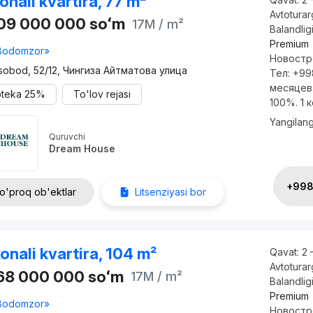
onali kvartira, 77 m²
Avtotura
309 000 000
soʻm
17M
/ m²
Balandlig
Premium
Bodomzor»
Новостр
sobod, 52/12, Чингиза Айтматова улица
Тел: +99
месяцев.
oteka
25%
To'lov rejasi
100%. 1 ко
Yangilan
Quruvchi
Dream House
+998 
o'proq ob'ektlar
Litsenziyasi bor
onali kvartira, 104 m²
Qavat:
2 
Avtotura
768 000 000
soʻm
17M
/ m²
Balandlig
Premium
Bodomzor»
Новостр