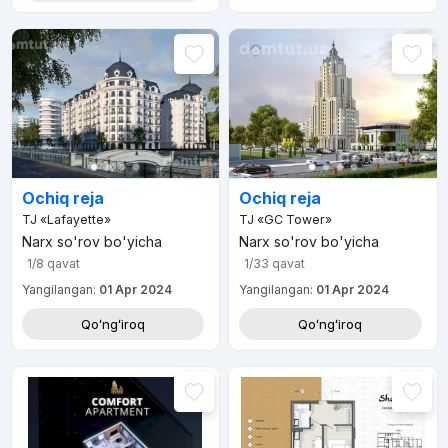
Ochiq reja
Ochiq reja
TJ «Lafayette»
TJ «GC Tower»
Narx so'rov bo'yicha
Narx so'rov bo'yicha
1/8
qavat
1/33
qavat
Yangilangan:
01 Apr 2024
Yangilangan:
01 Apr 2024
Qoʻngʻiroq
Qoʻngʻiroq