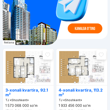
Reklama
3-xonali kvartira, 92.1
4-xonali kvartira, 113.2
m²
m²
TJ «Shoshkent»
TJ «Shoshkent»
1 573 068 000
soʻm
1 933 456 000
soʻm