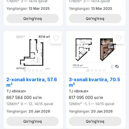
17M
/m²
3 — 14/14
qavat
17M
/m²
3 — 14/14
qavat
Yangilangan:
13 Mar 2025
Yangilangan:
13 Mar 2025
Qoʻngʻiroq
Qoʻngʻiroq
2-xonali kvartira, 57.6
3-xonali kvartira, 70.5
m²
m²
TJ «Binkat»
TJ «Binkat»
667 584 000
soʻm
817 095 000
soʻm
12M
/m²
9 — 12, 14/15
qavat
12M
/m²
-1, 1 — 14/15
qavat
Yangilangan:
20 Jan 2026
Yangilangan:
20 Jan 2026
Qoʻngʻiroq
Qoʻngʻiroq