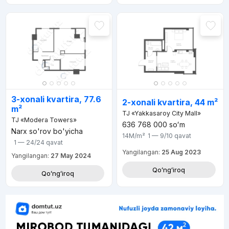
3-xonali kvartira, 77.6
2-xonali kvartira, 44 m²
m²
TJ «Yakkasaroy City Mall»
TJ «Modera Towers»
636 768 000
soʻm
Narx so'rov bo'yicha
14M
/m²
1 — 9/10
qavat
1 — 24/24
qavat
Yangilangan:
25 Aug 2023
Yangilangan:
27 May 2024
Qoʻngʻiroq
Qoʻngʻiroq