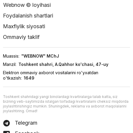
Webnow © loyihasi
Foydalanish shartlari
Maxfiylik siyosati
Ommaviy taklif
Muassis:
"WEBNOW" MChJ
Manzil:
Toshkent shahri, A.Qahhor ko'chasi, 47-uy
Elektron ommaviy axborot vositalarini ro'yxatdan
o'tkazish:
1649
Toshkent shahridagi yangi binolardagi kvartiralarga talab katta, siz
bizning veb-saytimizda istalgan toifadagi kvartiralarni cheksiz miqdorda
joylashtirishingiz mumkin. Shuningdek, reklama va axborot maqolalarini
joylashtiring. Omad!
Telegram