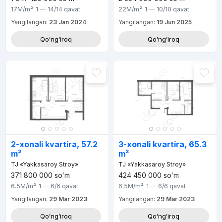
17M
/m²
1 — 14/14
qavat
22M
/m²
1 — 10/10
qavat
Yangilangan:
23 Jan 2024
Yangilangan:
19 Jun 2025
Qoʻngʻiroq
Qoʻngʻiroq
2-xonali kvartira, 57.2
3-xonali kvartira, 65.3
m²
m²
TJ «Yakkasaroy Stroy»
TJ «Yakkasaroy Stroy»
371 800 000
soʻm
424 450 000
soʻm
6.5M
/m²
1 — 6/6
qavat
6.5M
/m²
1 — 6/6
qavat
Yangilangan:
29 Mar 2023
Yangilangan:
29 Mar 2023
Qoʻngʻiroq
Qoʻngʻiroq