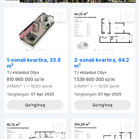
1-xonali kvartira, 33.8
2-xonali kvartira, 64.2
m²
m²
TJ «Istanbul City»
TJ «Istanbul City»
810 960 000
soʻm
1 539 600 000
soʻm
24M
/m²
1 — 10/20
qavat
24M
/m²
1 — 10/20
qavat
Yangilangan:
07 Apr 2025
Yangilangan:
07 Apr 2025
Qoʻngʻiroq
Qoʻngʻiroq