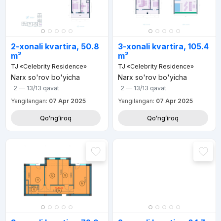
2-xonali kvartira, 50.8
3-xonali kvartira, 105.4
m²
m²
TJ «Celebrity Residence»
TJ «Celebrity Residence»
Narx so'rov bo'yicha
Narx so'rov bo'yicha
2 — 13/13
qavat
2 — 13/13
qavat
Yangilangan:
07 Apr 2025
Yangilangan:
07 Apr 2025
Qoʻngʻiroq
Qoʻngʻiroq