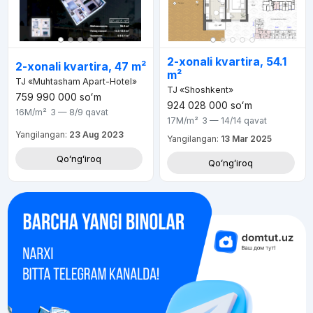
2-xonali kvartira, 54.1
2-xonali kvartira, 47 m²
m²
TJ «Muhtasham Apart-Hotel»
TJ «Shoshkent»
759 990 000
soʻm
924 028 000
soʻm
16M
/m²
3 — 8/9
qavat
17M
/m²
3 — 14/14
qavat
Yangilangan:
23 Aug 2023
Yangilangan:
13 Mar 2025
Qoʻngʻiroq
Qoʻngʻiroq