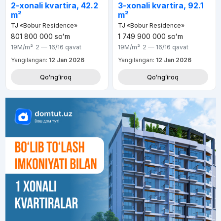
2-xonali kvartira, 42.2
3-xonali kvartira, 92.1
m²
m²
TJ «Bobur Residence»
TJ «Bobur Residence»
801 800 000
soʻm
1 749 900 000
soʻm
19M
/m²
2 — 16/16
qavat
19M
/m²
2 — 16/16
qavat
Yangilangan:
12 Jan 2026
Yangilangan:
12 Jan 2026
Qoʻngʻiroq
Qoʻngʻiroq