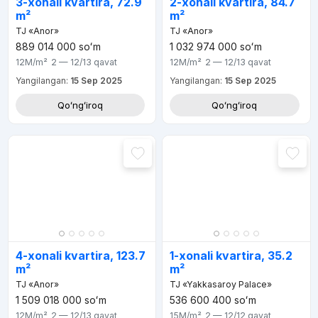
3-xonali kvartira, 72.9
2-xonali kvartira, 84.7
m²
m²
TJ «Anor»
TJ «Anor»
889 014 000
soʻm
1 032 974 000
soʻm
12M
/m²
2 — 12/13
qavat
12M
/m²
2 — 12/13
qavat
Yangilangan:
15 Sep 2025
Yangilangan:
15 Sep 2025
Qoʻngʻiroq
Qoʻngʻiroq
4-xonali kvartira, 123.7
1-xonali kvartira, 35.2
m²
m²
TJ «Anor»
TJ «Yakkasaroy Palace»
1 509 018 000
soʻm
536 600 400
soʻm
12M
/m²
2 — 12/13
qavat
15M
/m²
2 — 12/12
qavat