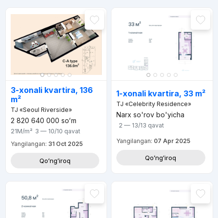
3-xonali kvartira, 136
1-xonali kvartira, 33 m²
m²
TJ «Celebrity Residence»
TJ «Seoul Riverside»
Narx so'rov bo'yicha
2 820 640 000
soʻm
2 — 13/13
qavat
21M
/m²
3 — 10/10
qavat
Yangilangan:
07 Apr 2025
Yangilangan:
31 Oct 2025
Qoʻngʻiroq
Qoʻngʻiroq