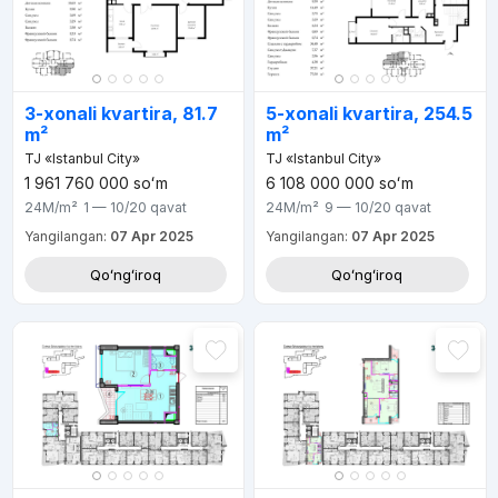
3-xonali kvartira, 81.7
5-xonali kvartira, 254.5
m²
m²
TJ «Istanbul City»
TJ «Istanbul City»
1 961 760 000
soʻm
6 108 000 000
soʻm
24M
/m²
1 — 10/20
qavat
24M
/m²
9 — 10/20
qavat
Yangilangan:
07 Apr 2025
Yangilangan:
07 Apr 2025
Qoʻngʻiroq
Qoʻngʻiroq