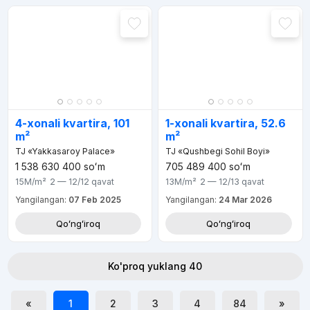
4-xonali kvartira, 101
1-xonali kvartira, 52.6
m²
m²
TJ «Yakkasaroy Palace»
TJ «Qushbegi Sohil Boyi»
1 538 630 400
soʻm
705 489 400
soʻm
15M
/m²
2 — 12/12
qavat
13M
/m²
2 — 12/13
qavat
Yangilangan:
07 Feb 2025
Yangilangan:
24 Mar 2026
Qoʻngʻiroq
Qoʻngʻiroq
Ko'proq yuklang 40
«
1
2
3
4
84
»