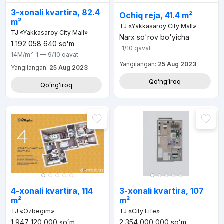
3-xonali kvartira, 82.4
Ochiq reja, 41.4 m²
m²
TJ «Yakkasaroy City Mall»
TJ «Yakkasaroy City Mall»
Narx so'rov bo'yicha
1 192 058 640
soʻm
1/10
qavat
14M
/m²
1 — 9/10
qavat
Yangilangan:
25 Aug 2023
Yangilangan:
25 Aug 2023
Qoʻngʻiroq
Qoʻngʻiroq
4-xonali kvartira, 114
3-xonali kvartira, 107
m²
m²
TJ «Ozbegim»
TJ «City Life»
1 947 120 000
soʻm
2 354 000 000
soʻm