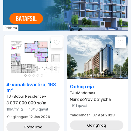
Reklama
4-xonali kvartira, 163
Ochiq reja
m²
TJ «Moderno»
TJ «Bobur Residence»
Narx so'rov bo'yicha
3 097 000 000
soʻm
1/11
qavat
19M
/m²
2 — 16/16
qavat
Yangilangan:
07 Apr 2023
Yangilangan:
12 Jan 2026
Qoʻngʻiroq
Qoʻngʻiroq