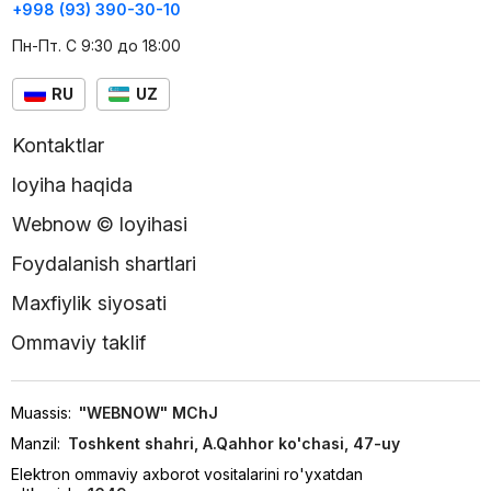
+998 (93) 390-30-10
Пн-Пт. С 9:30 до 18:00
RU
UZ
Kontaktlar
loyiha haqida
Webnow © loyihasi
Foydalanish shartlari
Maxfiylik siyosati
Ommaviy taklif
Muassis:
"WEBNOW" MChJ
Manzil:
Toshkent shahri, A.Qahhor ko'chasi, 47-uy
Elektron ommaviy axborot vositalarini ro'yxatdan