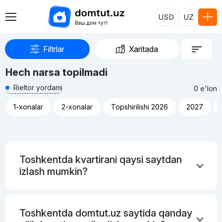
USD
UZ
Filtrlar
Xaritada
Hech narsa topilmadi
Rieltor yordami
0 e'lon
1-xonalar
2-xonalar
Topshirilishi 2026
2027
Reklama
Toshkentda kvartirani qaysi saytdan
izlash mumkin?
Toshkentda domtut.uz saytida qanday