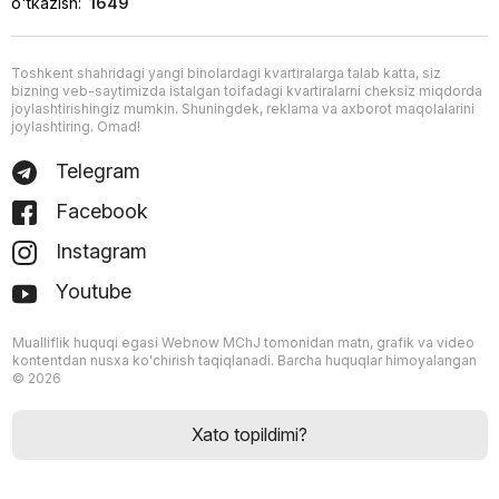
o'tkazish:
1649
Toshkent shahridagi yangi binolardagi kvartiralarga talab katta, siz
bizning veb-saytimizda istalgan toifadagi kvartiralarni cheksiz miqdorda
joylashtirishingiz mumkin. Shuningdek, reklama va axborot maqolalarini
joylashtiring. Omad!
Telegram
Facebook
Instagram
Youtube
Mualliflik huquqi egasi Webnow MChJ tomonidan matn, grafik va video
kontentdan nusxa ko'chirish taqiqlanadi. Barcha huquqlar himoyalangan
© 2026
Xato topildimi?