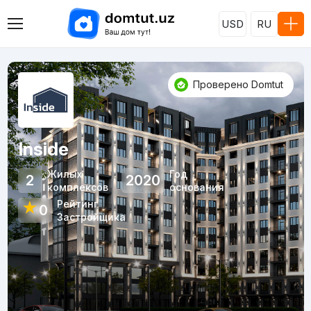
USD
RU
Проверено Domtut
Inside
Жилых
Год
2
2020
комплексов
основания
Рейтинг
★
0
Застройщика