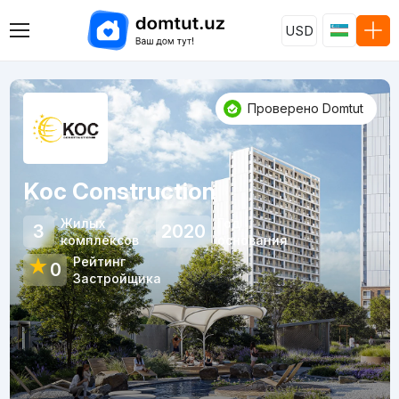
USD
Проверено Domtut
Koc Construction
Жилых
Год
3
2020
комплексов
основания
Рейтинг
★
0
Застройщика