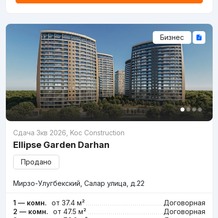
Бизнес
Сдача 3кв 2026
,
Koc Construction
Ellipse Garden Darhan
Продано
Мирзо-Улугбекский, Салар улица, д.22
1 — комн.
от 37.4 м²
Договорная
2 — комн.
от 47.5 м²
Договорная