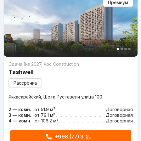
Премиум
Сдача 1кв 2027
,
Koc Construction
Tashwell
Рассрочка
Яккасарайский, Шота Руставели улица 100
2 — комн.
от 51.9 м²
Договорная
3 — комн.
от 79.1 м²
Договорная
4 — комн.
от 106.2 м²
Договорная
+998 (77) 312...