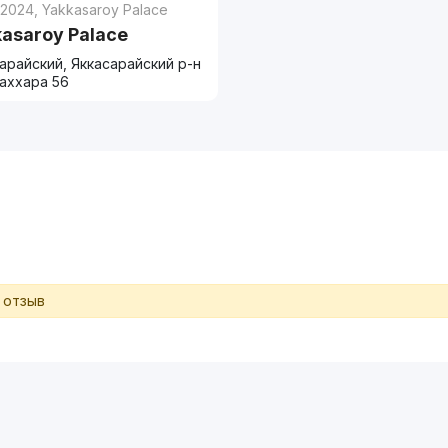
 2024
,
Yakkasaroy Palace
asaroy Palace
арайский, Яккасарайский р-н
Каххара 56
 отзыв