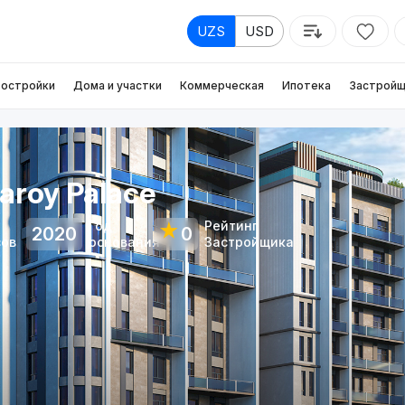
UZS
USD
остройки
Дома и участки
Коммерческая
Ипотека
Застройщ
aroy Palace
Год
Рейтинг
★
2020
0
сов
основания
Застройщика