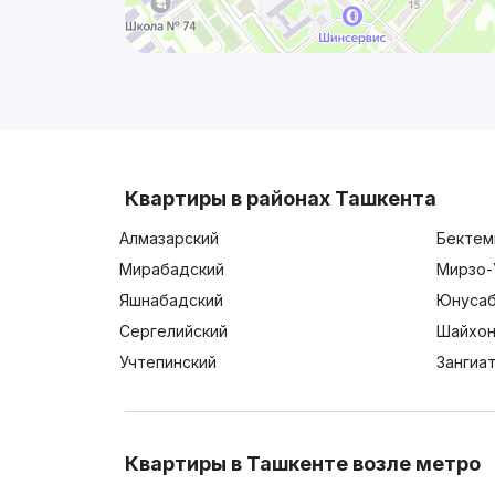
Квартиры в районах Ташкента
Алмазарский
Бектем
Мирабадский
Мирзо-
Яшнабадский
Юнусаб
Сергелийский
Шайхон
Учтепинский
Зангиа
Квартиры в Ташкенте возле метро