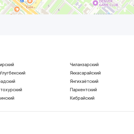
ирский
Чиланзарский
Улугбекский
Яккасарайский
адский
Янгихаётский
тохурский
Паркентский
тинский
Кибрайский