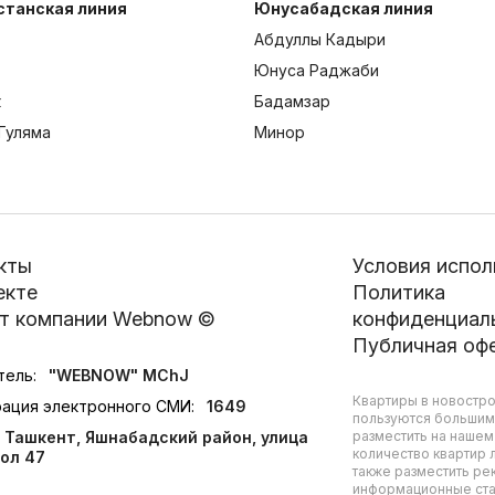
станская линия
Юнусабадская линия
Абдуллы Кадыри
Юнуса Раджаби
к
Бадамзар
Гуляма
Минор
кты
Условия испол
екте
Политика
т компании Webnow ©
конфиденциал
Публичная оф
тель:
"WEBNOW" MChJ
Квартиры в новостро
рация электронного СМИ:
1649
пользуются большим
Ташкент, Яшнабадский район, улица
разместить на нашем
количество квартир л
ол 47
также разместить ре
информационные стат