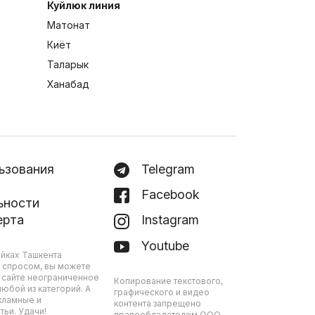
Куйлюк линия
Матонат
Киёт
Таларык
Ханабад
ьзования
Telegram
Facebook
ьности
ерта
Instagram
Youtube
йках Ташкента
 спросом, вы можете
 сайте неограниченное
Копирование текстового,
юбой из категорий. А
графического и видео
кламные и
контента запрещено
ьи. Удачи!
правообладателем ООО