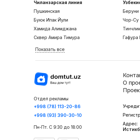
Чиланзарская линия
Узбеки
Пушкинская
Беруни
Буюк Ипак Йули
Чор-Су
Хамида Алимджана
Тинчли
Сквер Амира Тимура
Гафура 
Показать все
Конта
О про
Проек
Отдел рекламы
Учреди
+998 (78) 113-20-86
Регист
+998 (93) 390-30-10
Адрес:
Пн-Пт. С 9:30 до 18:00
Истикб