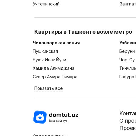
Учтепинский
Зангиа
Квартиры в Ташкенте возле метро
Чиланзарская линия
Узбеки
Пушкинская
Беруни
Буюк Ипак Йули
Чор-Су
Хамида Алимджана
Тинчли
Сквер Амира Тимура
Гафура 
Показать все
Конта
О про
Проек