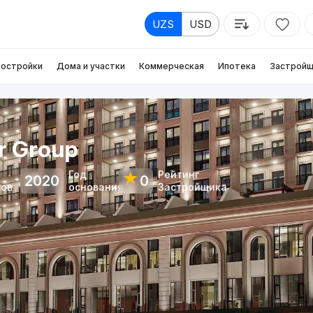
UZS
USD
остройки
Дома и участки
Коммерческая
Ипотека
Застройщ
r Group
Год
Рейтинг
★
2020
0
сов
основания
Застройщика