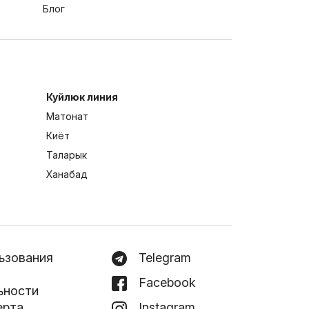
Блог
Куйлюк линия
Матонат
Киёт
Таларык
Ханабад
ьзования
Telegram
Facebook
ьности
ерта
Instagram