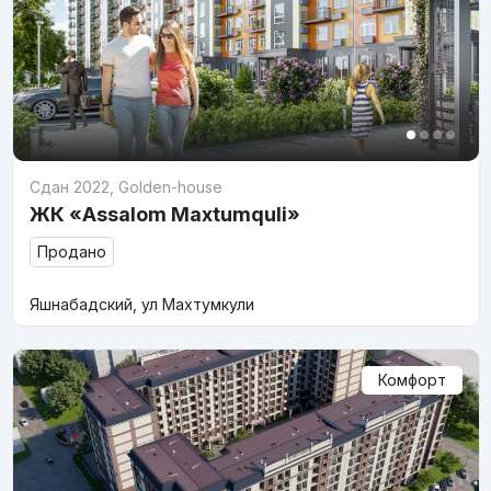
Сдан 2022
,
Golden-house
ЖК «Assalom Maxtumquli»
Продано
Яшнабадский, ул Махтумкули
Комфорт