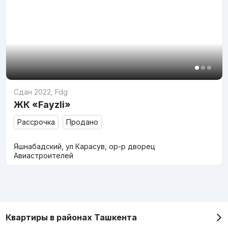
Сдан 2022
,
Fdg
ЖК «Fayzli»
Рассрочка
Продано
Яшнабадский, ул Карасув, ор-р дворец
Авиастроителей
Квартиры в районах Ташкента