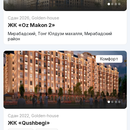
Сдан 2026
,
Golden-house
ЖК «Oz Makon 2»
Мирабадский, Тонг Юлдузи махалля, Мирабадский
район
Комфорт
Сдан 2022
,
Golden-house
ЖК «Qushbegi»