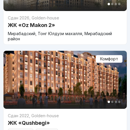
Сдан 2026
,
Golden-house
ЖК «Oz Makon 2»
Мирабадский, Тонг Юлдузи махалля, Мирабадский
район
Комфорт
Сдан 2022
,
Golden-house
ЖК «Qushbegi»