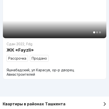
Сдан 2022
,
Fdg
ЖК «Fayzli»
Рассрочка
Продано
Яшнабадский, ул Карасув, ор-р дворец
Авиастроителей
Квартиры в районах Ташкента