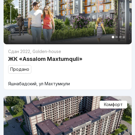
Сдан 2022
,
Golden-house
ЖК «Assalom Maxtumquli»
Продано
Яшнабадский, ул Махтумкули
Комфорт