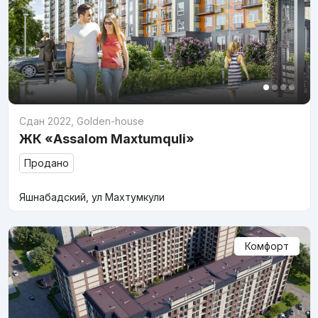
Сдан 2022
,
Golden-house
ЖК «Assalom Maxtumquli»
Продано
Яшнабадский, ул Махтумкули
Комфорт