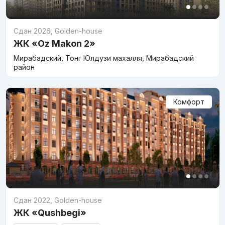
Сдан 2026
,
Golden-house
ЖК «Oz Makon 2»
Мирабадский, Тонг Юлдузи махалля, Мирабадский
район
Комфорт
Сдан 2022
,
Golden-house
ЖК «Qushbegi»