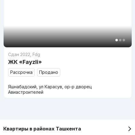
Сдан 2022
,
Fdg
ЖК «Fayzli»
Рассрочка
Продано
Яшнабадский, ул Карасув, ор-р дворец
Авиастроителей
Квартиры в районах Ташкента