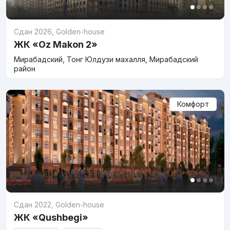
Сдан 2026
,
Golden-house
ЖК «Oz Makon 2»
Мирабадский, Тонг Юлдузи махалля, Мирабадский
район
Комфорт
Сдан 2022
,
Golden-house
ЖК «Qushbegi»