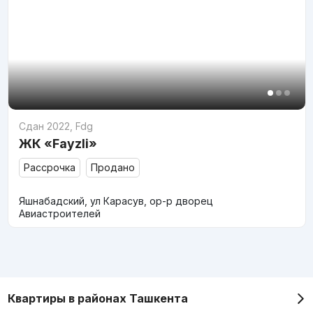
Сдан 2022
,
Fdg
ЖК «Fayzli»
Рассрочка
Продано
Яшнабадский, ул Карасув, ор-р дворец
Авиастроителей
Квартиры в районах Ташкента