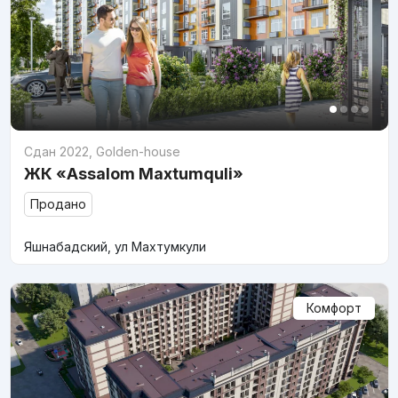
Сдан 2022
,
Golden-house
ЖК «Assalom Maxtumquli»
Продано
Яшнабадский, ул Махтумкули
Комфорт