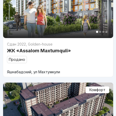
Сдан 2022
,
Golden-house
ЖК «Assalom Maxtumquli»
Продано
Яшнабадский, ул Махтумкули
Комфорт