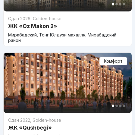
Сдан 2026
,
Golden-house
ЖК «Oz Makon 2»
Мирабадский, Тонг Юлдузи махалля, Мирабадский
район
Комфорт
Сдан 2022
,
Golden-house
ЖК «Qushbegi»