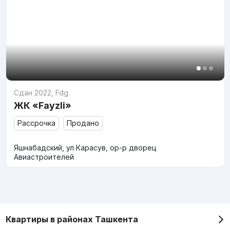
Сдан 2022
,
Fdg
ЖК «Fayzli»
Рассрочка
Продано
Яшнабадский, ул Карасув, ор-р дворец
Авиастроителей
Квартиры в районах Ташкента